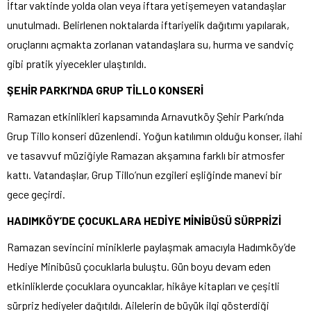
İftar vaktinde yolda olan veya iftara yetişemeyen vatandaşlar
unutulmadı. Belirlenen noktalarda iftariyelik dağıtımı yapılarak,
oruçlarını açmakta zorlanan vatandaşlara su, hurma ve sandviç
gibi pratik yiyecekler ulaştırıldı.
ŞEHİR PARKI’NDA GRUP TİLLO KONSERİ
Ramazan etkinlikleri kapsamında Arnavutköy Şehir Parkı’nda
Grup Tillo konseri düzenlendi. Yoğun katılımın olduğu konser, ilahi
ve tasavvuf müziğiyle Ramazan akşamına farklı bir atmosfer
kattı. Vatandaşlar, Grup Tillo’nun ezgileri eşliğinde manevi bir
gece geçirdi.
HADIMKÖY’DE ÇOCUKLARA HEDİYE MİNİBÜSÜ SÜRPRİZİ
Ramazan sevincini miniklerle paylaşmak amacıyla Hadımköy’de
Hediye Minibüsü çocuklarla buluştu. Gün boyu devam eden
etkinliklerde çocuklara oyuncaklar, hikâye kitapları ve çeşitli
sürpriz hediyeler dağıtıldı. Ailelerin de büyük ilgi gösterdiği