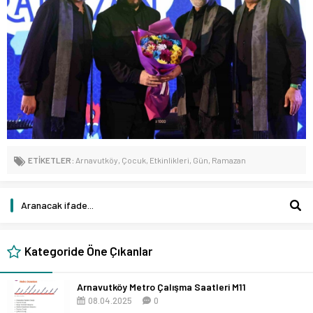
ETİKETLER:
Arnavutköy
,
Çocuk
,
Etkinlikleri
,
Gün
,
Ramazan
Kategoride Öne Çıkanlar
Arnavutköy Metro Çalışma Saatleri M11
08.04.2025
0