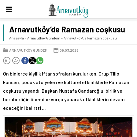
Arnavutköy’de Ramazan coşkusu
Anasayfa
»
Arnavutköy Gündem
»
Arnavutköy’de Ramazan coşkusu
ARNAVUTKÖY GÜNDEM
09.03.2025
A
A
+
-
On binlerce kişilik iftar sofraları kurulurken, Grup Tillo
konseri, çocuk atölyeleri ve kültürel etkinliklerle Ramazan
coşkusu yaşandı. Başkan Mustafa Candaroğlu, birlik ve
beraberliğin önemine vurgu yaparak etkinliklerin devam
edeceğini belirtti …