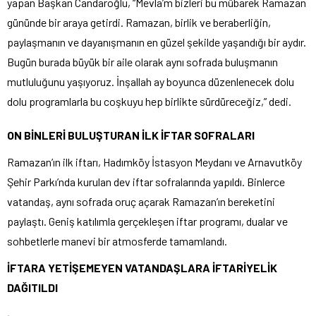
yapan Başkan Candaroğlu, “Mevla’m bizleri bu mübarek Ramazan
gününde bir araya getirdi. Ramazan, birlik ve beraberliğin,
paylaşmanın ve dayanışmanın en güzel şekilde yaşandığı bir aydır.
Bugün burada büyük bir aile olarak aynı sofrada buluşmanın
mutluluğunu yaşıyoruz. İnşallah ay boyunca düzenlenecek dolu
dolu programlarla bu coşkuyu hep birlikte sürdüreceğiz,” dedi.
ON BİNLERİ BULUŞTURAN İLK İFTAR SOFRALARI
Ramazan’ın ilk iftarı, Hadımköy İstasyon Meydanı ve Arnavutköy
Şehir Parkı’nda kurulan dev iftar sofralarında yapıldı. Binlerce
vatandaş, aynı sofrada oruç açarak Ramazan’ın bereketini
paylaştı. Geniş katılımla gerçekleşen iftar programı, dualar ve
sohbetlerle manevi bir atmosferde tamamlandı.
İFTARA YETİŞEMEYEN VATANDAŞLARA İFTARİYELİK
DAĞITILDI