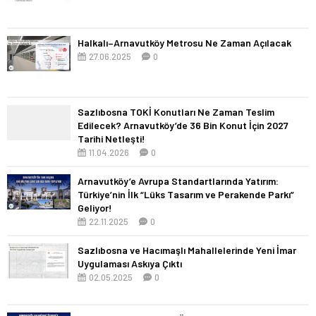
Halkalı–Arnavutköy Metrosu Ne Zaman Açılacak
27.06.2025
0
Sazlıbosna TOKİ Konutları Ne Zaman Teslim
Edilecek? Arnavutköy’de 36 Bin Konut İçin 2027
Tarihi Netleşti!
11.04.2026
0
Arnavutköy’e Avrupa Standartlarında Yatırım:
Türkiye’nin İlk “Lüks Tasarım ve Perakende Parkı”
Geliyor!
22.11.2025
0
Sazlıbosna ve Hacımaşlı Mahallelerinde Yeni İmar
Uygulaması Askıya Çıktı
02.05.2025
0