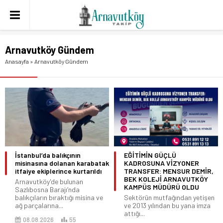
Arnavutköy Gündem
Anasayfa
»
Arnavutköy Gündem
İstanbul’da balıkçının
EĞİTİMİN GÜÇLÜ
misinasına dolanan karabatak
KADROSUNA VİZYONER
itfaiye ekiplerince kurtarıldı
TRANSFER: MENSUR DEMİR,
BEK KOLEJİ ARNAVUTKÖY
Arnavutköy'de bulunan
KAMPÜS MÜDÜRÜ OLDU
Sazlıbosna Barajı’nda
balıkçıların bıraktığı misina ve
Sektörün mutfağından yetişen
ağ parçalarına...
ve 2013 yılından bu yana imza
attığı...
08.08.2026
55