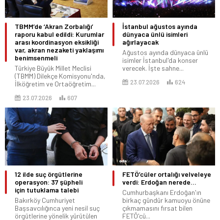
TBMM’de ‘Akran Zorbalığı’
İstanbul ağustos ayında
raporu kabul edildi: Kurumlar
dünyaca ünlü isimleri
arası koordinasyon eksikliği
ağırlayacak
var, akran nezaketi yaklaşımı
Ağustos ayında dünyaca ünlü
benimsenmeli
isimler İstanbul'da konser
Türkiye Büyük Millet Meclisi
verecek. İşte sahne...
(TBMM) Dilekçe Komisyonu'nda,
23.07.2026
624
İlköğretim ve Ortaöğretim...
23.07.2026
607
12 ilde suç örgütlerine
FETÖ’cüler ortalığı velveleye
operasyon: 37 şüpheli
verdi: Erdoğan nerede…
için tutuklama talebi
Cumhurbaşkanı Erdoğan'ın
Bakırköy Cumhuriyet
birkaç gündür kamuoyu önüne
Başsavcılığınca yeni nesil suç
çıkmamasını fırsat bilen
örgütlerine yönelik yürütülen
FETÖ'cü...