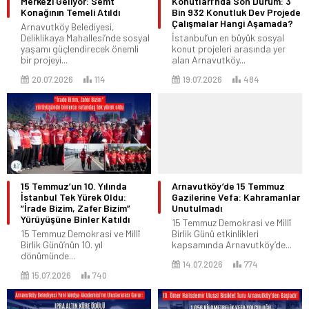
Merkezi Geliyor: Semt
Konutları’nda Son Durum: 3
Konağının Temeli Atıldı
Bin 932 Konutluk Dev Projede
Çalışmalar Hangi Aşamada?
Arnavutköy Belediyesi,
Deliklikaya Mahallesi’nde sosyal
İstanbul’un en büyük sosyal
yaşamı güçlendirecek önemli
konut projeleri arasında yer
bir projeyi...
alan Arnavutköy...
20.07.2026
114
19.07.2026
484
15 Temmuz’un 10. Yılında
Arnavutköy’de 15 Temmuz
İstanbul Tek Yürek Oldu:
Gazilerine Vefa: Kahramanlar
“İrade Bizim, Zafer Bizim”
Unutulmadı
Yürüyüşüne Binler Katıldı
15 Temmuz Demokrasi ve Millî
15 Temmuz Demokrasi ve Millî
Birlik Günü etkinlikleri
Birlik Günü’nün 10. yıl
kapsamında Arnavutköy’de...
dönümünde...
14.07.2026
774
15.07.2026
740