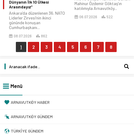
Dünyanın İlk 10 Ülkesi
Mahinur Özdemir Göktaş’ın
Arasındayız”
katılımıyla Arnavutköy...
Ankara’da düzenlenen 36. NATO
06.07.2026
522
Liderler Zirvesi’nin ikinci
gününde konuşan
Cumhurbaşkanı...
08.07.2026
862
1
2
3
4
5
6
7
8
Menü
ARNAVUTKÖY HABER
ARNAVUTKÖY GÜNDEM
TÜRKIYE GÜNDEM