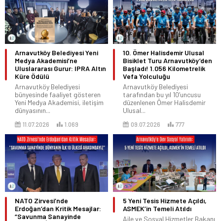
Arnavutköy Belediyesi Yeni
10. Ömer Halisdemir Ulusal
Medya Akademisi’ne
Bisiklet Turu Arnavutköy’den
Uluslararası Gurur: IPRA Altın
Başladı! 1.056 Kilometrelik
Küre Ödülü
Vefa Yolculuğu
Arnavutköy Belediyesi
Arnavutköy Belediyesi
bünyesinde faaliyet gösteren
tarafından bu yıl 10’uncusu
Yeni Medya Akademisi, iletişim
düzenlenen Ömer Halisdemir
dünyasının...
Ulusal...
11.07.2026
1.069
09.07.2026
777
NATO Zirvesi’nde
5 Yeni Tesis Hizmete Açıldı,
Erdoğan’dan Kritik Mesajlar:
ASMEK’in Temeli Atıldı
“Savunma Sanayinde
Aile ve Sosyal Hizmetler Bakanı