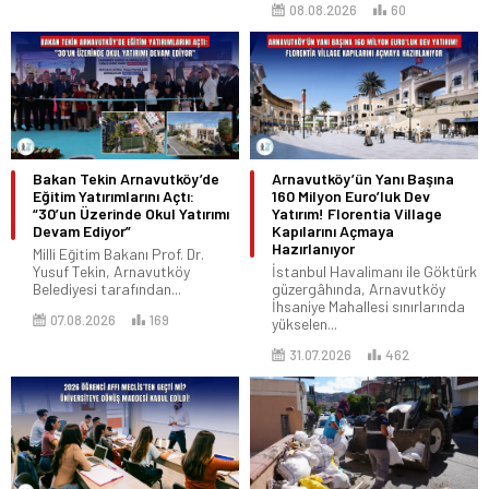
08.08.2026
60
Bakan Tekin Arnavutköy’de
Arnavutköy’ün Yanı Başına
Eğitim Yatırımlarını Açtı:
160 Milyon Euro’luk Dev
“30’un Üzerinde Okul Yatırımı
Yatırım! Florentia Village
Devam Ediyor”
Kapılarını Açmaya
Hazırlanıyor
Milli Eğitim Bakanı Prof. Dr.
Yusuf Tekin, Arnavutköy
İstanbul Havalimanı ile Göktürk
Belediyesi tarafından...
güzergâhında, Arnavutköy
İhsaniye Mahallesi sınırlarında
07.08.2026
169
yükselen...
31.07.2026
462