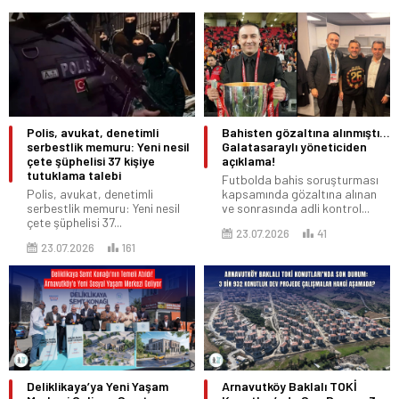
Polis, avukat, denetimli
Bahisten gözaltına alınmıştı…
serbestlik memuru: Yeni nesil
Galatasaraylı yöneticiden
çete şüphelisi 37 kişiye
açıklama!
tutuklama talebi
Futbolda bahis soruşturması
Polis, avukat, denetimli
kapsamında gözaltına alınan
serbestlik memuru: Yeni nesil
ve sonrasında adli kontrol...
çete şüphelisi 37...
23.07.2026
41
23.07.2026
161
Deliklikaya’ya Yeni Yaşam
Arnavutköy Baklalı TOKİ