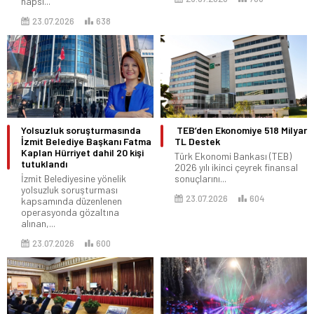
hapsi...
23.07.2026
638
Yolsuzluk soruşturmasında
TEB’den Ekonomiye 518 Milyar
İzmit Belediye Başkanı Fatma
TL Destek
Kaplan Hürriyet dahil 20 kişi
Türk Ekonomi Bankası (TEB)
tutuklandı
2026 yılı ikinci çeyrek finansal
İzmit Belediyesine yönelik
sonuçlarını...
yolsuzluk soruşturması
23.07.2026
604
kapsamında düzenlenen
operasyonda gözaltına
alınan,...
23.07.2026
600