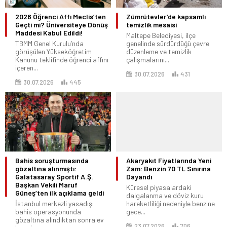
2026 Öğrenci Affı Meclis’ten
Zümrütevler’de kapsamlı
Geçti mi? Üniversiteye Dönüş
temizlik mesaisi
Maddesi Kabul Edildi!
Maltepe Belediyesi, ilçe
TBMM Genel Kurulu’nda
genelinde sürdürdüğü çevre
görüşülen Yükseköğretim
düzenleme ve temizlik
Kanunu teklifinde öğrenci affını
çalışmalarını...
içeren...
30.07.2026
431
30.07.2026
445
Bahis soruşturmasında
Akaryakıt Fiyatlarında Yeni
gözaltına alınmıştı:
Zam: Benzin 70 TL Sınırına
Galatasaray Sportif A.Ş.
Dayandı
Başkan Vekili Maruf
Küresel piyasalardaki
Güneş’ten ilk açıklama geldi
dalgalanma ve döviz kuru
İstanbul merkezli yasadışı
hareketliliği nedeniyle benzine
bahis operasyonunda
gece...
gözaltına alındıktan sonra ev
23.07.2026
706