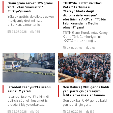
Gram gram servet: 125 gramı
TBMM’de ‘KKTC’ ve ‘Mavi
70 TL olan “mavi altın”
Vatan’ tartışması:
Türkiye’yi sardı
“Saraycıklarla değil
diplomasiyle koruyun”
Yüksek getirisiyle dikkat çeken
eleştirisine AKP’den “Tütün
maviyemiş üretimi hızla
fabrikasında mı Meclis
artarken, uzmanlar iç...
olmalı?” yanıtı
23.07.2026
455
TBMM Genel Kurulu'nda, Kuzey
Kıbrıs Türk Cumhuriyeti'nin
(KKTC) maruz kaldığı...
23.07.2026
278
İstanbul Esenyurt’ta silahlı
Son Dakika | CHP geride kaldı
saldırı: 2 yaralı
yeni parti için geri sayım:
İstifalar ve imzalar tamam
İstanbul Esenyurt'ta kimliği
belirsiz şüpheli, husumetlisi
Son Dakika | CHP geride kaldı
olduğu 2 kişiye sokakta...
yeni parti için geri...
23.07.2026
100
23.07.2026
162