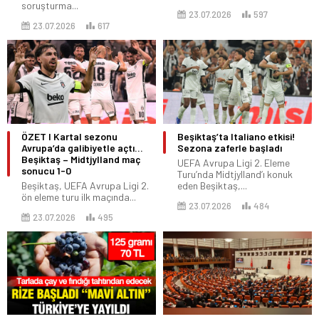
soruşturma...
23.07.2026
597
23.07.2026
617
ÖZET I Kartal sezonu
Beşiktaş’ta Italiano etkisi!
Avrupa’da galibiyetle açtı…
Sezona zaferle başladı
Beşiktaş – Midtjylland maç
UEFA Avrupa Ligi 2. Eleme
sonucu 1-0
Turu’nda Midtjylland’ı konuk
Beşiktaş, UEFA Avrupa Ligi 2.
eden Beşiktaş,...
ön eleme turu ilk maçında...
23.07.2026
484
23.07.2026
495