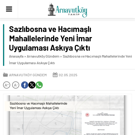
Sazlıbosna ve Hacımaşlı
Mahallelerinde Yeni İmar
Uygulaması Askıya Çıktı
Anasayfa
»
Arnavutköy Gündem
»
Sazlıbosna ve Hacımaşlı Mahallelerinde Yeni
İmar Uygulaması Askıya Çıktı
ARNAVUTKÖY GÜNDEM
02.05.2025
A
A
+
-