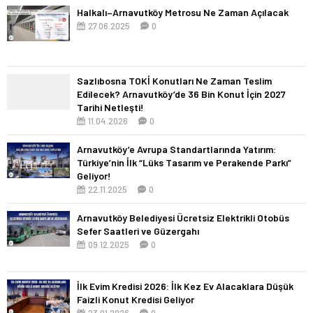
Halkalı–Arnavutköy Metrosu Ne Zaman Açılacak
27.06.2025
0
Sazlıbosna TOKİ Konutları Ne Zaman Teslim
Edilecek? Arnavutköy’de 36 Bin Konut İçin 2027
Tarihi Netleşti!
11.04.2026
0
Arnavutköy’e Avrupa Standartlarında Yatırım:
Türkiye’nin İlk “Lüks Tasarım ve Perakende Parkı”
Geliyor!
22.11.2025
0
Arnavutköy Belediyesi Ücretsiz Elektrikli Otobüs
Sefer Saatleri ve Güzergahı
09.12.2025
0
İlk Evim Kredisi 2026: İlk Kez Ev Alacaklara Düşük
Faizli Konut Kredisi Geliyor