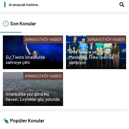
Son Konular
ARNAVUTKÖY HABER
ARNAVUTKÖY HABER
Arda Azkara ve James
DJ Tiesto İstanbul’da
Mackinlay, Enka Open’da
sahneye çıktı
şampiyon
ARNAVUTKÖY HABER
İstanbul’da yaz günü kış
havası: Leylekler göç yolunda
Popüler Konular