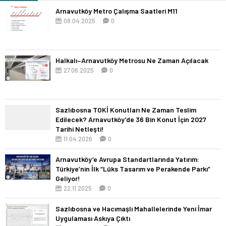
Arnavutköy Metro Çalışma Saatleri M11
08.04.2025
0
Halkalı–Arnavutköy Metrosu Ne Zaman Açılacak
27.06.2025
0
Sazlıbosna TOKİ Konutları Ne Zaman Teslim
Edilecek? Arnavutköy’de 36 Bin Konut İçin 2027
Tarihi Netleşti!
11.04.2026
0
Arnavutköy’e Avrupa Standartlarında Yatırım:
Türkiye’nin İlk “Lüks Tasarım ve Perakende Parkı”
Geliyor!
22.11.2025
0
Sazlıbosna ve Hacımaşlı Mahallelerinde Yeni İmar
Uygulaması Askıya Çıktı