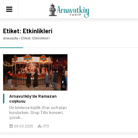
Etiket:
Etkinlikleri
Anasayfa
»
Etiket: Etkinlikleri
Arnavutköy’de Ramazan
coşkusu
On binlerce kişilik iftar sofraları
kurulurken, Grup Tillo konseri,
çocuk...
09.03.2025
373