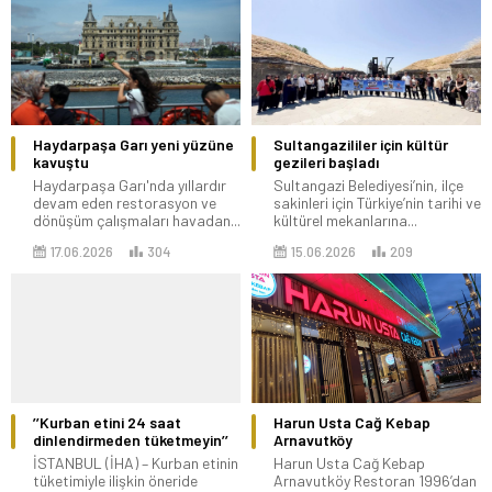
Haydarpaşa Garı yeni yüzüne
Sultangazililer için kültür
kavuştu
gezileri başladı
Haydarpaşa Garı'nda yıllardır
Sultangazi Belediyesi’nin, ilçe
devam eden restorasyon ve
sakinleri için Türkiye’nin tarihi ve
dönüşüm çalışmaları havadan...
kültürel mekanlarına...
17.06.2026
304
15.06.2026
209
’’Kurban etini 24 saat
Harun Usta Cağ Kebap
dinlendirmeden tüketmeyin’’
Arnavutköy
İSTANBUL (İHA) – Kurban etinin
Harun Usta Cağ Kebap
tüketimiyle ilişkin öneride
Arnavutköy Restoran 1996’dan