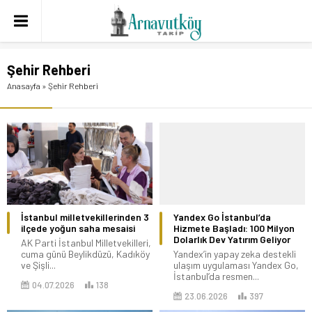
Şehir Rehberi
Anasayfa
»
Şehir Rehberi
İstanbul milletvekillerinden 3
Yandex Go İstanbul’da
ilçede yoğun saha mesaisi
Hizmete Başladı: 100 Milyon
Dolarlık Dev Yatırım Geliyor
AK Parti İstanbul Milletvekilleri,
cuma günü Beylikdüzü, Kadıköy
Yandex’in yapay zeka destekli
ve Şişli...
ulaşım uygulaması Yandex Go,
İstanbul’da resmen...
04.07.2026
138
23.06.2026
397