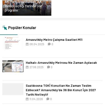
AK Parti İstanbul’dan “AK
Belediyeciliği Yerinde Gör”
programı
Popüler Konular
Arnavutköy Metro Çalışma Saatleri M11
08.04.2025
0
Halkalı–Arnavutköy Metrosu Ne Zaman Açılacak
27.06.2025
0
Sazlıbosna TOKİ Konutları Ne Zaman Teslim
Edilecek? Arnavutköy’de 36 Bin Konut İçin 2027
Tarihi Netleşti!
11.04.2026
0