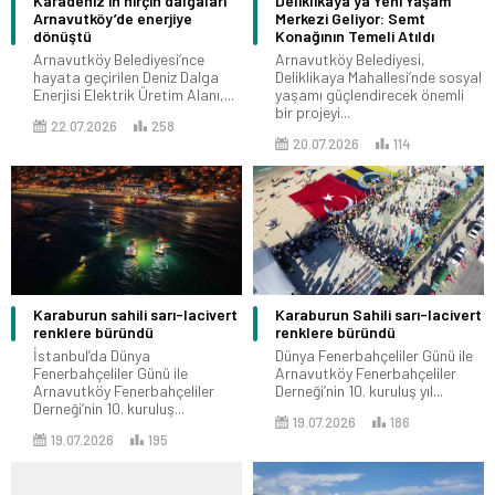
Karadeniz’in hırçın dalgaları
Deliklikaya’ya Yeni Yaşam
Arnavutköy’de enerjiye
Merkezi Geliyor: Semt
dönüştü
Konağının Temeli Atıldı
Arnavutköy Belediyesi’nce
Arnavutköy Belediyesi,
hayata geçirilen Deniz Dalga
Deliklikaya Mahallesi’nde sosyal
Enerjisi Elektrik Üretim Alanı,...
yaşamı güçlendirecek önemli
bir projeyi...
22.07.2026
258
20.07.2026
114
Karaburun sahili sarı-lacivert
Karaburun Sahili sarı-lacivert
renklere büründü
renklere büründü
İstanbul’da Dünya
Dünya Fenerbahçeliler Günü ile
Fenerbahçeliler Günü ile
Arnavutköy Fenerbahçeliler
Arnavutköy Fenerbahçeliler
Derneği’nin 10. kuruluş yıl...
Derneği’nin 10. kuruluş...
19.07.2026
186
19.07.2026
195