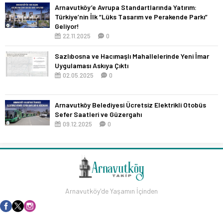
Arnavutköy’e Avrupa Standartlarında Yatırım:
Türkiye’nin İlk “Lüks Tasarım ve Perakende Parkı”
Geliyor!
22.11.2025
0
Sazlıbosna ve Hacımaşlı Mahallelerinde Yeni İmar
Uygulaması Askıya Çıktı
02.05.2025
0
Arnavutköy Belediyesi Ücretsiz Elektrikli Otobüs
Sefer Saatleri ve Güzergahı
09.12.2025
0
Arnavutköy'de Yaşamın İçinden