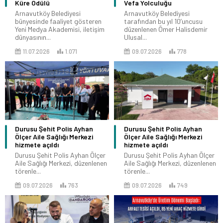
Küre Ödülü
Vefa Yolculuğu
Arnavutköy Belediyesi
Arnavutköy Belediyesi
bünyesinde faaliyet gösteren
tarafından bu yıl 10’uncusu
Yeni Medya Akademisi, iletişim
düzenlenen Ömer Halisdemir
dünyasının...
Ulusal...
11.07.2026
1.071
09.07.2026
778
Durusu Şehit Polis Ayhan
Durusu Şehit Polis Ayhan
Ölçer Aile Sağlığı Merkezi
Ölçer Aile Sağlığı Merkezi
hizmete açıldı
hizmete açıldı
Durusu Şehit Polis Ayhan Ölçer
Durusu Şehit Polis Ayhan Ölçer
Aile Sağlığı Merkezi, düzenlenen
Aile Sağlığı Merkezi, düzenlenen
törenle...
törenle...
09.07.2026
763
09.07.2026
749