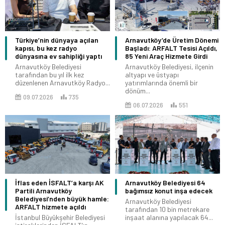
Türkiye’nin dünyaya açılan
Arnavutköy’de Üretim Dönemi
kapısı, bu kez radyo
Başladı: ARFALT Tesisi Açıldı,
dünyasına ev sahipliği yaptı
85 Yeni Araç Hizmete Girdi
Arnavutköy Belediyesi
Arnavutköy Belediyesi, ilçenin
tarafından bu yıl ilk kez
altyapı ve üstyapı
düzenlenen Arnavutköy Radyo...
yatırımlarında önemli bir
dönüm...
09.07.2026
735
06.07.2026
551
İflas eden İSFALT’a karşı AK
Arnavutköy Belediyesi 64
Partili Arnavutköy
bağımsız konut inşa edecek
Belediyesi’nden büyük hamle:
Arnavutköy Belediyesi
ARFALT hizmete açıldı
tarafından 10 bin metrekare
İstanbul Büyükşehir Belediyesi
inşaat alanına yapılacak 64...