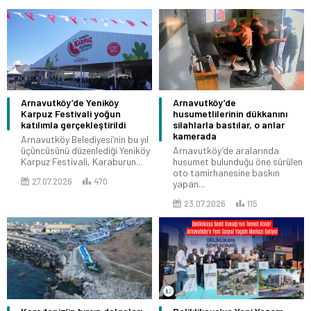
Arnavutköy’de Yeniköy
Arnavutköy’de
Karpuz Festivali yoğun
husumetlilerinin dükkanını
katılımla gerçekleştirildi
silahlarla bastılar, o anlar
kamerada
Arnavutköy Belediyesi’nin bu yıl
üçüncüsünü düzenlediği Yeniköy
Arnavutköy’de aralarında
Karpuz Festivali, Karaburun...
husumet bulunduğu öne sürülen
oto tamirhanesine baskın
27.07.2026
470
yapan...
23.07.2026
115