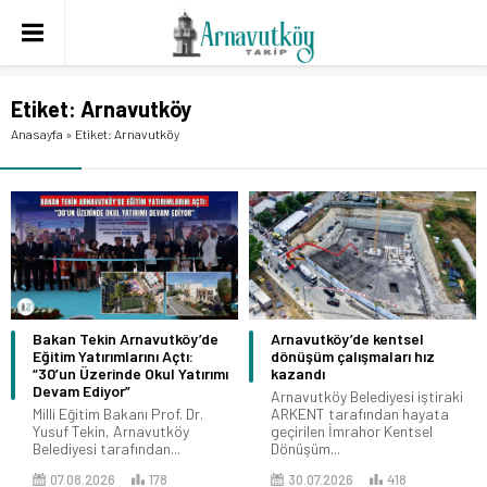
Etiket:
Arnavutköy
Anasayfa
»
Etiket: Arnavutköy
Bakan Tekin Arnavutköy’de
Arnavutköy’de kentsel
Eğitim Yatırımlarını Açtı:
dönüşüm çalışmaları hız
“30’un Üzerinde Okul Yatırımı
kazandı
Devam Ediyor”
Arnavutköy Belediyesi iştiraki
Milli Eğitim Bakanı Prof. Dr.
ARKENT tarafından hayata
Yusuf Tekin, Arnavutköy
geçirilen İmrahor Kentsel
Belediyesi tarafından...
Dönüşüm...
07.08.2026
178
30.07.2026
418