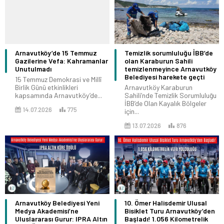
Arnavutköy’de 15 Temmuz
Temizlik sorumluluğu İBB’de
Gazilerine Vefa: Kahramanlar
olan Karaburun Sahili
Unutulmadı
temizlenmeyince Arnavutköy
Belediyesi harekete geçti
15 Temmuz Demokrasi ve Millî
Birlik Günü etkinlikleri
Arnavutköy Karaburun
kapsamında Arnavutköy’de...
Sahili’nde Temizlik Sorumluluğu
İBB’de Olan Kayalık Bölgeler
14.07.2026
775
için...
13.07.2026
876
Arnavutköy Belediyesi Yeni
10. Ömer Halisdemir Ulusal
Medya Akademisi’ne
Bisiklet Turu Arnavutköy’den
Uluslararası Gurur: IPRA Altın
Başladı! 1.056 Kilometrelik