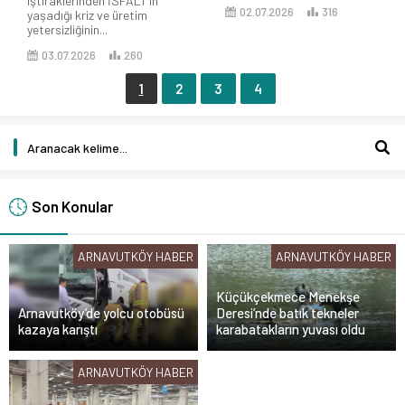
iştiraklerinden İSFALT’ın
02.07.2026
316
yaşadığı kriz ve üretim
yetersizliğinin...
03.07.2026
260
1
2
3
4
Son Konular
ARNAVUTKÖY HABER
ARNAVUTKÖY HABER
Küçükçekmece Menekşe
Arnavutköy’de yolcu otobüsü
Deresi’nde batık tekneler
kazaya karıştı
karabatakların yuvası oldu
ARNAVUTKÖY HABER