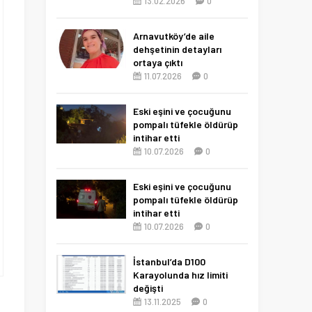
13.02.2026
0
Arnavutköy’de aile
dehşetinin detayları
ortaya çıktı
11.07.2026
0
Eski eşini ve çocuğunu
pompalı tüfekle öldürüp
intihar etti
10.07.2026
0
Eski eşini ve çocuğunu
pompalı tüfekle öldürüp
intihar etti
10.07.2026
0
İstanbul’da D100
Karayolunda hız limiti
değişti
13.11.2025
0