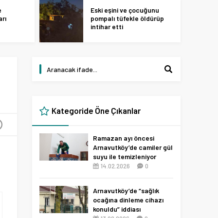
e
Eski eşini ve çocuğunu
arı
pompalı tüfekle öldürüp
intihar etti
Kategoride Öne Çıkanlar
+
Ramazan ayı öncesi
Arnavutköy’de camiler gül
suyu ile temizleniyor
14.02.2026
0
Arnavutköy’de “sağlık
ocağına dinleme cihazı
konuldu” iddiası