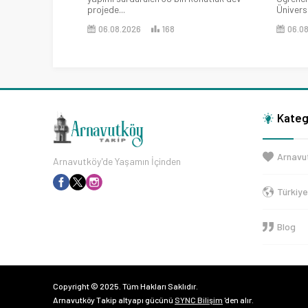
projede...
Üniversi
06.08.2026
168
06.0
Kateg
Arnavu
Arnavutköy'de Yaşamın İçinden
Türkiy
Blog
Copyright © 2025. Tüm Hakları Saklıdır.
Arnavutköy Takip altyapı gücünü
SYNC Bilişim
'den alır.