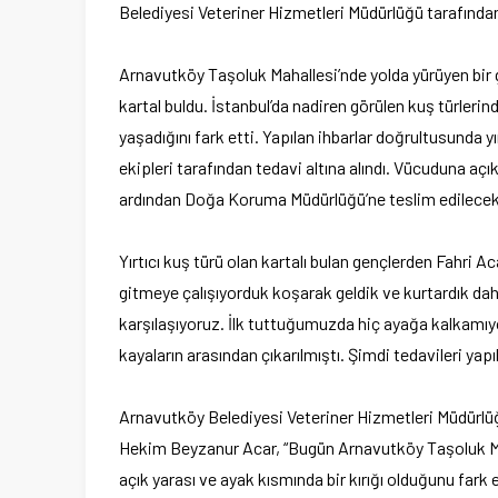
Belediyesi Veteriner Hizmetleri Müdürlüğü tarafından 
Arnavutköy Taşoluk Mahallesi’nde yolda yürüyen bir gr
kartal buldu. İstanbul’da nadiren görülen kuş türlerind
yaşadığını fark etti. Yapılan ihbarlar doğrultusunda 
ekipleri tarafından tedavi altına alındı. Vücuduna açı
ardından Doğa Koruma Müdürlüğü’ne teslim edilecek
Yırtıcı kuş türü olan kartalı bulan gençlerden Fahri 
gitmeye çalışıyorduk koşarak geldik ve kurtardık dah
karşılaşıyoruz. İlk tuttuğumuzda hiç ayağa kalkamıyo
kayaların arasından çıkarılmıştı. Şimdi tedavileri yapı
Arnavutköy Belediyesi Veteriner Hizmetleri Müdürlüğü 
Hekim Beyzanur Acar, “Bugün Arnavutköy Taşoluk Mah
açık yarası ve ayak kısmında bir kırığı olduğunu far