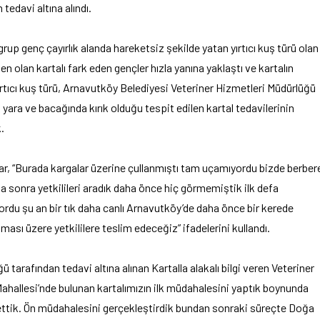
tedavi altına alındı.
up genç çayırlık alanda hareketsiz şekilde yatan yırtıcı kuş türü olan
en olan kartalı fark eden gençler hızla yanına yaklaştı ve kartalın
yırtıcı kuş türü, Arnavutköy Belediyesi Veteriner Hizmetleri Müdürlüğü
k yara ve bacağında kırık olduğu tespit edilen kartal tedavilerinin
.
Acar, “Burada kargalar üzerine çullanmıştı tam uçamıyordu bizde berber
a sonra yetkilileri aradık daha önce hiç görmemiştik ilk defa
rdu şu an bir tık daha canlı Arnavutköy’de daha önce bir kerede
lması üzere yetkililere teslim edeceğiz” ifadelerini kullandı.
tarafından tedavi altına alınan Kartalla alakalı bilgi veren Veteriner
allesi’nde bulunan kartalımızın ilk müdahalesini yaptık boynunda
k ettik. Ön müdahalesini gerçekleştirdik bundan sonraki süreçte Doğa