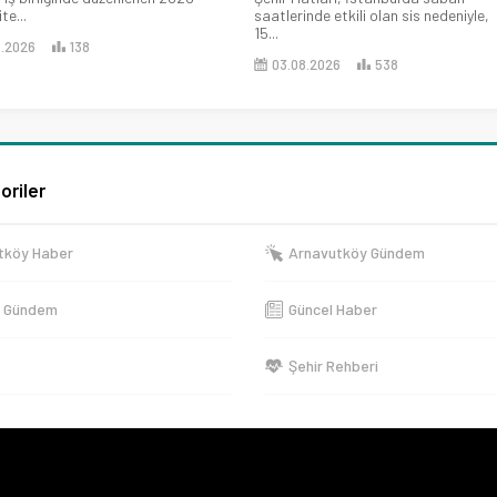
te...
saatlerinde etkili olan sis nedeniyle,
15...
8.2026
138
03.08.2026
538
oriler
tköy Haber
Arnavutköy Gündem
e Gündem
Güncel Haber
Şehir Rehberi