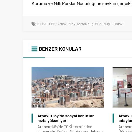
Koruma ve Milli Parklar Müdürlüğüne sevkini gerçekl
ETİKETLER:
Arnavutköy
,
Kartal
,
Kuş
,
Müdürlüğü
,
Tedavi
BENZER KONULAR
Arnavutköy’de sosyal konutlar
Arnavut
hızla yükseliyor
adaylar
Arnavutköy’de TOKİ tarafından
Arnavut
yapımı sürdürülen 36 bin konutluk dev
Öğrenci