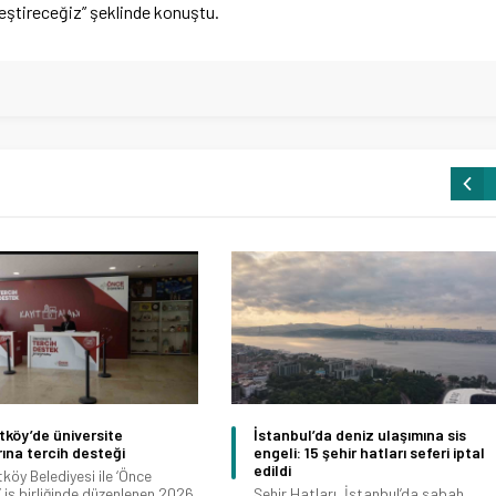
eştireceğiz” şeklinde konuştu.
köy’de üniversite
İstanbul’da deniz ulaşımına sis
ına tercih desteği
engeli: 15 şehir hatları seferi iptal
edildi
köy Belediyesi ile ‘Önce
’ iş birliğinde düzenlenen 2026
Şehir Hatları, İstanbul’da sabah