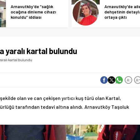
Arnavutköy’de “sağlık
Arnavutköy’de ail
ocağına dinleme cihazı
dehşetinin detayl
konuldu” iddiası
ortaya çıktı
a yaralı kartal bulundu
yaralı kartal bulundu
A
A
-
şekilde olan ve can çekişen yırtıcı kuş türü olan Kartal,
rlüğü tarafından tedavi altına alındı. Arnavutköy Taşoluk