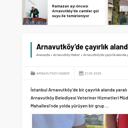
Ramazan ayı öncesi
Arnavutköy’de camiler gül
suyu ile temizleniyor
Arnavutköy’de çayırlık aland
Anasayfa
»
Arnavutköy Haber
»
Arnavutköy’de çayırlık alanda 
ARNAVUTKÖY HABER
21.05.2025
İstanbul Arnavutköy’de bir çayırlık alanda yaralı 
Arnavutköy Belediyesi Veteriner Hizmetleri Müdü
Mahallesi’nde yolda yürüyen bir grup …