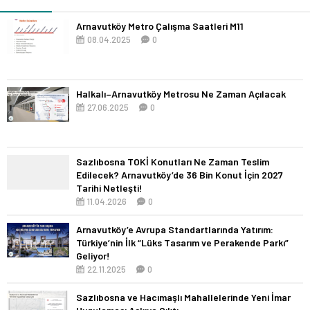
Arnavutköy Metro Çalışma Saatleri M11
08.04.2025
0
Halkalı–Arnavutköy Metrosu Ne Zaman Açılacak
27.06.2025
0
Sazlıbosna TOKİ Konutları Ne Zaman Teslim
Edilecek? Arnavutköy’de 36 Bin Konut İçin 2027
Tarihi Netleşti!
11.04.2026
0
Arnavutköy’e Avrupa Standartlarında Yatırım:
Türkiye’nin İlk “Lüks Tasarım ve Perakende Parkı”
Geliyor!
22.11.2025
0
Sazlıbosna ve Hacımaşlı Mahallelerinde Yeni İmar