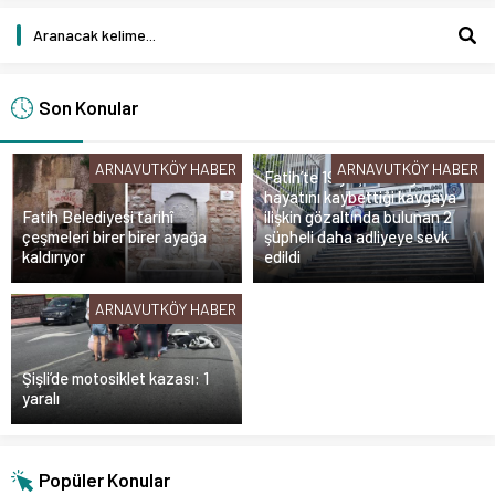
Son Konular
ARNAVUTKÖY HABER
ARNAVUTKÖY HABER
Fatih’te 19 yaşındaki gencin
hayatını kaybettiği kavgaya
Fatih Belediyesi tarihî
ilişkin gözaltında bulunan 2
çeşmeleri birer birer ayağa
şüpheli daha adliyeye sevk
kaldırıyor
edildi
ARNAVUTKÖY HABER
Şişli’de motosiklet kazası: 1
yaralı
Popüler Konular