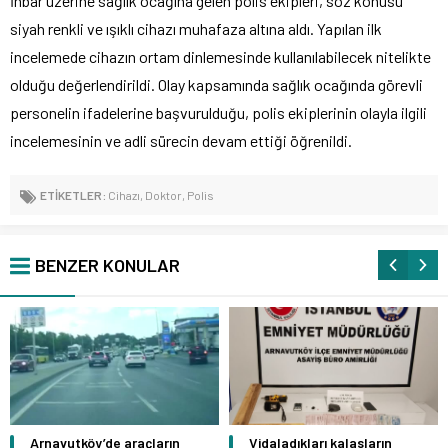
İhbar üzerine sağlık ocağına gelen polis ekipleri, söz konusu
siyah renkli ve ışıklı cihazı muhafaza altına aldı. Yapılan ilk
incelemede cihazın ortam dinlemesinde kullanılabilecek nitelikte
olduğu değerlendirildi. Olay kapsamında sağlık ocağında görevli
personelin ifadelerine başvurulduğu, polis ekiplerinin olayla ilgili
incelemesinin ve adli sürecin devam ettiği öğrenildi.
ETİKETLER:
Cihazı
,
Doktor
,
Polis
BENZER KONULAR
Arnavutköy’de araçların
Vidaladıkları kalasların