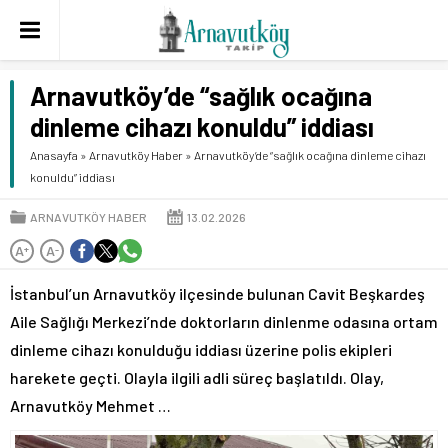
Arnavutköy’de “sağlık ocağına
dinleme cihazı konuldu” iddiası
Anasayfa
»
Arnavutköy Haber
»
Arnavutköy’de “sağlık ocağına dinleme cihazı
konuldu” iddiası
ARNAVUTKÖY HABER
13.02.2026
A
A
+
-
İstanbul’un Arnavutköy ilçesinde bulunan Cavit Beşkardeş
Aile Sağlığı Merkezi’nde doktorların dinlenme odasına ortam
dinleme cihazı konulduğu iddiası üzerine polis ekipleri
harekete geçti. Olayla ilgili adli süreç başlatıldı. Olay,
Arnavutköy Mehmet …