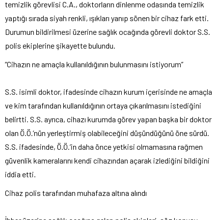
temizlik görevlisi C.A., doktorların dinlenme odasında temizlik
yaptığı sırada siyah renkli, ışıkları yanıp sönen bir cihaz fark etti.
Durumun bildirilmesi üzerine sağlık ocağında görevli doktor S.S.
polis ekiplerine şikayette bulundu.
“Cihazın ne amaçla kullanıldığının bulunmasını istiyorum”
S.S. isimli doktor, ifadesinde cihazın kurum içerisinde ne amaçla
ve kim tarafından kullanıldığının ortaya çıkarılmasını istediğini
belirtti. S.S. ayrıca, cihazı kurumda görev yapan başka bir doktor
olan Ö.Ö.’nün yerleştirmiş olabileceğini düşündüğünü öne sürdü.
S.S. ifadesinde, Ö.Ö.’in daha önce yetkisi olmamasına rağmen
güvenlik kameralarını kendi cihazından açarak izlediğini bildiğini
iddia etti.
Cihaz polis tarafından muhafaza altına alındı