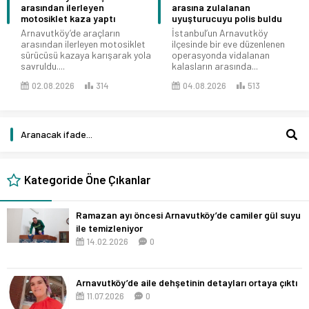
arasından ilerleyen
arasına zulalanan
motosiklet kaza yaptı
uyuşturucuyu polis buldu
Arnavutköy’de araçların
İstanbul’un Arnavutköy
arasından ilerleyen motosiklet
ilçesinde bir eve düzenlenen
sürücüsü kazaya karışarak yola
operasyonda vidalanan
savruldu....
kalasların arasında...
02.08.2026
314
04.08.2026
513
Kategoride Öne Çıkanlar
Ramazan ayı öncesi Arnavutköy’de camiler gül suyu
ile temizleniyor
14.02.2026
0
Arnavutköy’de aile dehşetinin detayları ortaya çıktı
11.07.2026
0