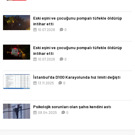
Eski eşini ve çocuğunu pompalı tüfekle öldürüp
intihar etti
10.07.2026
0
Eski eşini ve çocuğunu pompalı tüfekle öldürüp
intihar etti
10.07.2026
0
İstanbul’da D100 Karayolunda hız limiti değişti
13.11.2025
0
Psikolojik sorunları olan şahıs kendini astı
08.04.2025
0