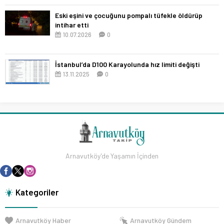
Eski eşini ve çocuğunu pompalı tüfekle öldürüp
intihar etti
10.07.2026
0
İstanbul’da D100 Karayolunda hız limiti değişti
13.11.2025
0
Arnavutköy'de Yaşamın İçinden
Kategoriler
Arnavutköy Haber
Arnavutköy Gündem