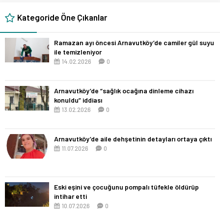
Kategoride Öne Çıkanlar
Ramazan ayı öncesi Arnavutköy’de camiler gül suyu
ile temizleniyor
14.02.2026
0
Arnavutköy’de “sağlık ocağına dinleme cihazı
konuldu” iddiası
13.02.2026
0
Arnavutköy’de aile dehşetinin detayları ortaya çıktı
11.07.2026
0
Eski eşini ve çocuğunu pompalı tüfekle öldürüp
intihar etti
10.07.2026
0