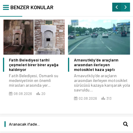
BENZER KONULAR
Fatih Belediyesi tarihî
Arnavutköy’de araçların
çeşmeleri birer birer ayağa
arasından ilerleyen
kaldırıyor
motosiklet kaza yaptı
Fatih Belediyesi, Osmanlı su
Arnavutköy’de araçların
medeniyetinin en önemli
arasından ilerleyen motosiklet
mirasları arasında yer...
sürücüsü kazaya karışarak yola
savruldu....
08.08.2026
20
02.08.2026
313