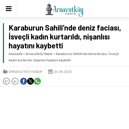
Karaburun Sahili’nde deniz faciası,
İsveçli kadın kurtarıldı, nişanlısı
hayatını kaybetti
Anasayfa
»
Arnavutköy Haber
»
Karaburun Sahili’nde deniz faciası, İsveçli
kadın kurtarıldı, nişanlısı hayatını kaybetti
ARNAVUTKÖY HABER
24.09.2025
A
A
+
-