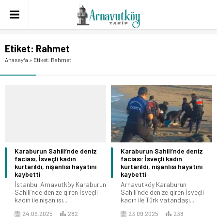
Etiket:
Rahmet
Anasayfa
»
Etiket: Rahmet
Karaburun Sahili’nde deniz
Karaburun Sahili’nde deniz
faciası, İsveçli kadın
faciası: İsveçli kadın
kurtarıldı, nişanlısı hayatını
kurtarıldı, nişanlısı hayatını
kaybetti
kaybetti
İstanbul Arnavutköy Karaburun
Arnavutköy Karaburun
Sahili’nde denize giren İsveçli
Sahili’nde denize giren İsveçli
kadın ile nişanlısı...
kadın ile Türk vatandaşı...
24.09.2025
282
23.09.2025
238