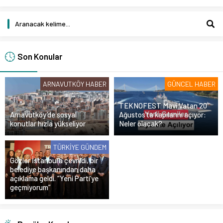
Son Konular
ARNAVUTKÖY HABER
GÜNCEL HABER
TEKNOFEST Mavi Vatan 20
Arnavutköy’de sosyal
Ağustos’ta kapılarını açıyor:
konutlar hızla yükseliyor
Neler olacak?
TÜRKIYE GÜNDEM
Gözler İstanbul’a çevrildi, bir
belediye başkanından daha
açıklama geldi. “Yeni Parti’ye
geçmiyorum”