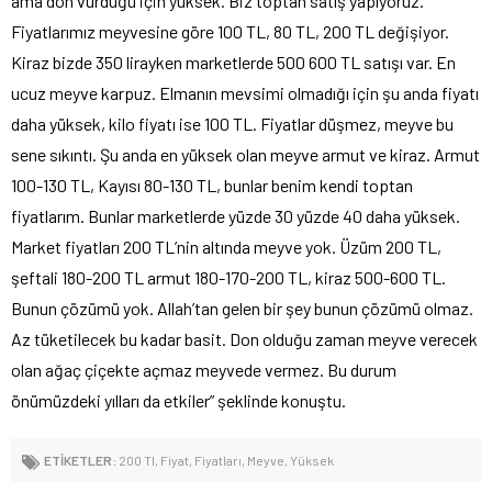
ama don vurduğu için yüksek. Biz toptan satış yapıyoruz.
Fiyatlarımız meyvesine göre 100 TL, 80 TL, 200 TL değişiyor.
Kiraz bizde 350 lirayken marketlerde 500 600 TL satışı var. En
ucuz meyve karpuz. Elmanın mevsimi olmadığı için şu anda fiyatı
daha yüksek, kilo fiyatı ise 100 TL. Fiyatlar düşmez, meyve bu
sene sıkıntı. Şu anda en yüksek olan meyve armut ve kiraz. Armut
100-130 TL, Kayısı 80-130 TL, bunlar benim kendi toptan
fiyatlarım. Bunlar marketlerde yüzde 30 yüzde 40 daha yüksek.
Market fiyatları 200 TL’nin altında meyve yok. Üzüm 200 TL,
şeftali 180-200 TL armut 180-170-200 TL, kiraz 500-600 TL.
Bunun çözümü yok. Allah’tan gelen bir şey bunun çözümü olmaz.
Az tüketilecek bu kadar basit. Don olduğu zaman meyve verecek
olan ağaç çiçekte açmaz meyvede vermez. Bu durum
önümüzdeki yılları da etkiler” şeklinde konuştu.
ETİKETLER:
200 Tl
,
Fiyat
,
Fiyatları
,
Meyve
,
Yüksek