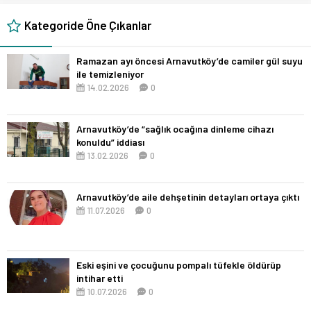
Kategoride Öne Çıkanlar
Ramazan ayı öncesi Arnavutköy’de camiler gül suyu
ile temizleniyor
14.02.2026
0
Arnavutköy’de “sağlık ocağına dinleme cihazı
konuldu” iddiası
13.02.2026
0
Arnavutköy’de aile dehşetinin detayları ortaya çıktı
11.07.2026
0
Eski eşini ve çocuğunu pompalı tüfekle öldürüp
intihar etti
10.07.2026
0