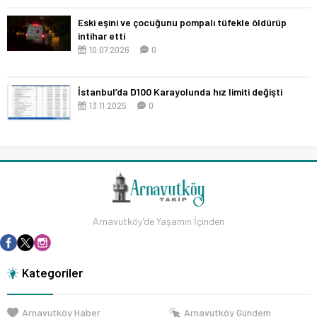
Eski eşini ve çocuğunu pompalı tüfekle öldürüp
intihar etti
10.07.2026
0
İstanbul’da D100 Karayolunda hız limiti değişti
13.11.2025
0
Arnavutköy'de Yaşamın İçinden
Kategoriler
Arnavutköy Haber
Arnavutköy Gündem