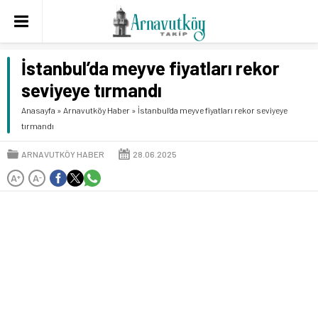
İstanbul’da meyve fiyatları rekor
seviyeye tırmandı
Anasayfa
»
Arnavutköy Haber
»
İstanbul’da meyve fiyatları rekor seviyeye
tırmandı
ARNAVUTKÖY HABER
28.06.2025
A
A
+
-