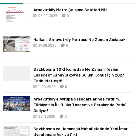
Arnavutköy Metro Çalışma Saatleri M11
08.04.2025
0
Halkalı–Arnavutköy Metrosu Ne Zaman Açılacak
27.06.2025
0
Sazlıbosna TOKİ Konutları Ne Zaman Teslim
Edilecek? Arnavutköy’de 36 Bin Konut İçin 2027
Tarihi Netleşti!
11.04.2026
0
Arnavutköy’e Avrupa Standartlarında Yatırım:
Türkiye’nin İlk “Lüks Tasarım ve Perakende Parkı”
Geliyor!
22.11.2025
0
Sazlıbosna ve Hacımaşlı Mahallelerinde Yeni İmar
Uygulaması Askıya Çıktı