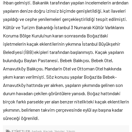
ihbarı gelmişti. Bakanlık tarafından yapılan incelemelerin ardından
yapıların denize doğru izinsiz biçimde genişletildiği, kat ilaveleri
yapıldığı ve cephe yenilemeleri gerçekleştirildiği tespit edilmişti.
Kültür ve Turizm Bakanlığı İstanbul 3 Numaralı Kültür Varlıklarını
Koruma Bölge Kurulu’nun kararı sonrasında Boğaz’daki
işletmelerin kaçak eklentilerinin yıkımına İstanbul Büyükşehir
Belediyesi (İBB) ekipleri tarafından başlanmıştı. Kaçak yapıların
bulunduğu Baylan Pastanesi, Bebek Balıkçısı, Bebek Otel,
Arnavutköy Balıkçısı, Mandarin Otel ve Ottoman Otel hakkında
yıkım kararı verilmişti. Söz konusu yapılar Boğaz’da Bebek-
Arnavutköy hattında yer alırken, yapıların yıkımında gelinen son
durum havadan çekilen görüntülere yansıdı. Boğaz hattındaki
birçok farklı parselde yer alan benzer nitelikteki kaçak eklentilerin
yıkımının, belirlenen takvim çerçevesinde eylül ayı başına kadar
süreceği öğrenildi.
ETİKETLER:
bebek
,
Kaçak
,
Yapılar
,
Yıkım