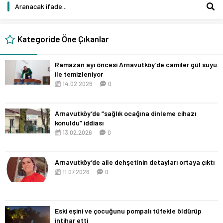
Kategoride Öne Çıkanlar
Ramazan ayı öncesi Arnavutköy’de camiler gül suyu
ile temizleniyor
14.02.2026
0
Arnavutköy’de “sağlık ocağına dinleme cihazı
konuldu” iddiası
13.02.2026
0
Arnavutköy’de aile dehşetinin detayları ortaya çıktı
11.07.2026
0
Eski eşini ve çocuğunu pompalı tüfekle öldürüp
intihar etti