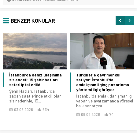
BENZER KONULAR
İstanbul’da deniz ulaşımına
Türkülerle gayrimenkul
sis engeli: 15 şehir hatları
satıyor: İstanbul’da
seferi iptal edildi
emlakçının ilginç pazarlama
yöntemi ilgi görüyor
Şehir Hatları, İstanbul’da
sabah saatlerinde etkili olan
İstanbul’da emlak danışmanlığı
sis nedeniyle, 15...
yapan ve aynı zamanda yöresel
halk sanatçısı...
03.08.2026
634
08.08.2026
74