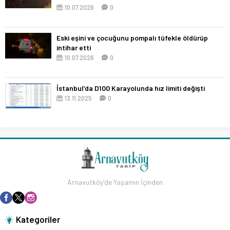
10.07.2026
0
Eski eşini ve çocuğunu pompalı tüfekle öldürüp
intihar etti
10.07.2026
0
İstanbul’da D100 Karayolunda hız limiti değişti
13.11.2025
0
Arnavutköy'de Yaşamın İçinden
Kategoriler