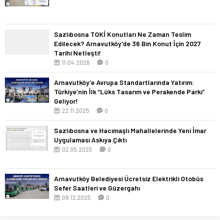
Sazlıbosna TOKİ Konutları Ne Zaman Teslim
Edilecek? Arnavutköy’de 36 Bin Konut İçin 2027
Tarihi Netleşti!
11.04.2026
0
Arnavutköy’e Avrupa Standartlarında Yatırım:
Türkiye’nin İlk “Lüks Tasarım ve Perakende Parkı”
Geliyor!
22.11.2025
0
Sazlıbosna ve Hacımaşlı Mahallelerinde Yeni İmar
Uygulaması Askıya Çıktı
02.05.2025
0
Arnavutköy Belediyesi Ücretsiz Elektrikli Otobüs
Sefer Saatleri ve Güzergahı
09.12.2025
0