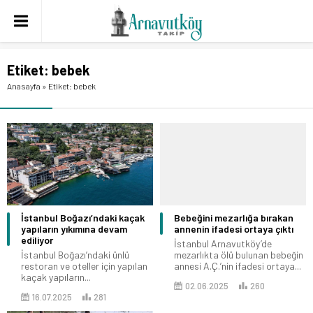
Etiket:
bebek
Anasayfa
»
Etiket: bebek
İstanbul Boğazı’ndaki kaçak
Bebeğini mezarlığa bırakan
yapıların yıkımına devam
annenin ifadesi ortaya çıktı
ediliyor
İstanbul Arnavutköy’de
İstanbul Boğazı’ndaki ünlü
mezarlıkta ölü bulunan bebeğin
restoran ve oteller için yapılan
annesi A.Ç.’nin ifadesi ortaya...
kaçak yapıların...
02.06.2025
260
16.07.2025
281