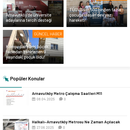
TÜGVA’dan 500 binden fazla
Arnavutköy’de üniversite
çocuğa ulaşan dev yaz
adaylarına tercih desteği
hareketi!
GÜNCEL HABER
Komşu dairedeki böcek
ilacından zehirlenen 9
yaşındaki çocuk öldü!
Popüler Konular
Arnavutköy Metro Çalışma Saatleri M11
08.04.2025
0
Halkalı–Arnavutköy Metrosu Ne Zaman Açılacak
27.06.2025
0