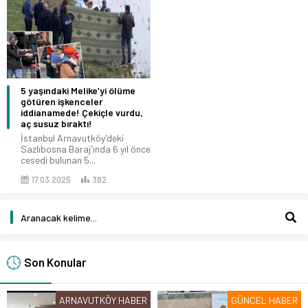
5 yaşındaki Melike’yi ölüme
götüren işkenceler
iddianamede! Çekiçle vurdu,
aç susuz bıraktı!
İstanbul Arnavutköy'deki
Sazlıbosna Baraj'ında 6 yıl önce
cesedi bulunan 5...
17.03.2025
382
Son Konular
ARNAVUTKÖY HABER
GÜNCEL HABER