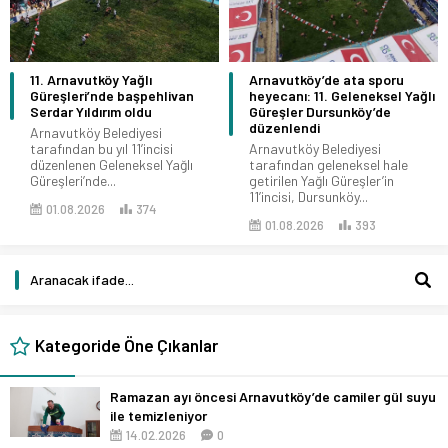
11. Arnavutköy Yağlı
Arnavutköy’de ata sporu
Güreşleri’nde başpehlivan
heyecanı: 11. Geleneksel Yağlı
Serdar Yıldırım oldu
Güreşler Dursunköy’de
düzenlendi
Arnavutköy Belediyesi
tarafından bu yıl 11’incisi
Arnavutköy Belediyesi
düzenlenen Geleneksel Yağlı
tarafından geleneksel hale
Güreşleri’nde...
getirilen Yağlı Güreşler’in
11’incisi, Dursunköy...
01.08.2026
374
01.08.2026
393
Kategoride Öne Çıkanlar
Ramazan ayı öncesi Arnavutköy’de camiler gül suyu
ile temizleniyor
14.02.2026
0