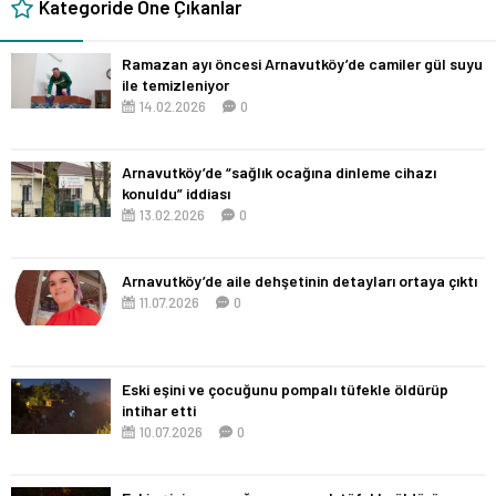
Kategoride Öne Çıkanlar
Ramazan ayı öncesi Arnavutköy’de camiler gül suyu
ile temizleniyor
14.02.2026
0
Arnavutköy’de “sağlık ocağına dinleme cihazı
konuldu” iddiası
13.02.2026
0
Arnavutköy’de aile dehşetinin detayları ortaya çıktı
11.07.2026
0
Eski eşini ve çocuğunu pompalı tüfekle öldürüp
intihar etti
10.07.2026
0