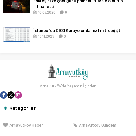
Eski eşini ve çocuğunu pompalı tüfekle öldürüp
intihar etti
10.07.2026
0
İstanbul’da D100 Karayolunda hız limiti değişti
13.11.2025
0
Arnavutköy'de Yaşamın İçinden
Kategoriler
Arnavutköy Haber
Arnavutköy Gündem