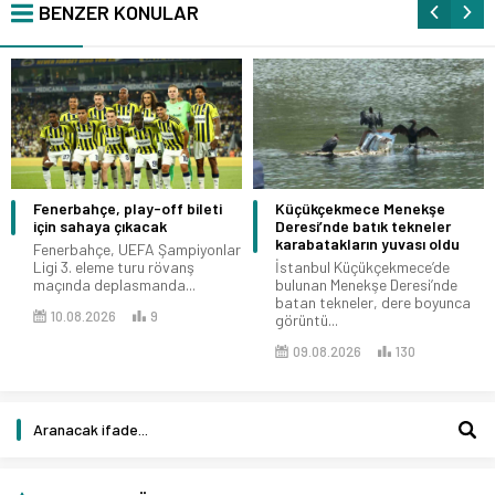
BENZER KONULAR
Fenerbahçe, play-off bileti
Küçükçekmece Menekşe
için sahaya çıkacak
Deresi’nde batık tekneler
karabatakların yuvası oldu
Fenerbahçe, UEFA Şampiyonlar
Ligi 3. eleme turu rövanş
İstanbul Küçükçekmece’de
maçında deplasmanda...
bulunan Menekşe Deresi’nde
batan tekneler, dere boyunca
10.08.2026
9
görüntü...
09.08.2026
130