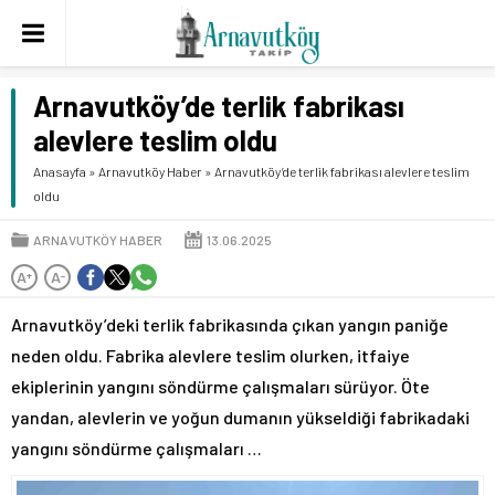
Arnavutköy’de terlik fabrikası
alevlere teslim oldu
Anasayfa
»
Arnavutköy Haber
»
Arnavutköy’de terlik fabrikası alevlere teslim
oldu
ARNAVUTKÖY HABER
13.06.2025
A
A
+
-
Arnavutköy’deki terlik fabrikasında çıkan yangın paniğe
neden oldu. Fabrika alevlere teslim olurken, itfaiye
ekiplerinin yangını söndürme çalışmaları sürüyor. Öte
yandan, alevlerin ve yoğun dumanın yükseldiği fabrikadaki
yangını söndürme çalışmaları …