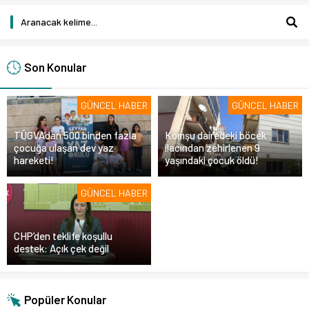
Son Konular
GÜNCEL HABER
GÜNCEL HABER
TÜGVA’dan 500 binden fazla
Komşu dairedeki böcek
çocuğa ulaşan dev yaz
ilacından zehirlenen 9
hareketi!
yaşındaki çocuk öldü!
GÜNCEL HABER
CHP’den teklife koşullu
destek: Açık çek değil
Popüler Konular