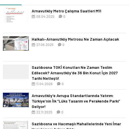
Arnavutköy Metro Çalışma Saatleri M11
08.04.2025
0
Halkalı–Arnavutköy Metrosu Ne Zaman Açılacak
27.06.2025
0
Sazlıbosna TOKİ Konutları Ne Zaman Teslim
Edilecek? Arnavutköy’de 36 Bin Konut İçin 2027
Tarihi Netleşti!
11.04.2026
0
Arnavutköy’e Avrupa Standartlarında Yatırım:
Türkiye’nin İlk “Lüks Tasarım ve Perakende Parkı”
Geliyor!
22.11.2025
0
Sazlıbosna ve Hacımaşlı Mahallelerinde Yeni İmar