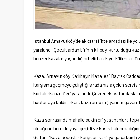
İstanbul Arnavutköy’de akıcı trafikte arkadaşı ile y
yaralandı. Çocuklardan birinin kıl payı kurtulduğu ka
benzer kazalar yaşandığını belirterek yetkililerden ön
Kaza, Arnavutköy Karlıbayır Mahallesi Bayrak Caddes
karşısına geçmeye çalıştığı sırada hızla gelen servis
kurtulurken, diğeri yaralandı. Çevredeki vatandaşlar
hastaneye kaldırılırken, kaza anı bir iş yerinin güven
Kaza sonrasında mahalle sakinleri yaşananlara tepki
olduğunu hem de yaya geçidi ve kasis bulunmadığını b
Gülten, “Kaza çocuklar karşıdan karşıya geçerken h