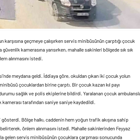
olun karşısına geçmeye çalışırken servis minibüsünün çarptığı çocuk
za güvenlik kamerasına yansırken, mahalle sakinleri bölgede sık sık
lem alınmasını istedi.
i’nde meydana geldi. İddiaya göre, okuldan çıkan iki çocuk yolun
 minibüsü çocuklardan birine çarptı. Bir çocuk kazan kıl payı
 durumu sağlık ve polis ekiplerine bildirdi. Yaralanan çocuk ambulansl
lik kamerası tarafından saniye saniye kaydedildi.
 gösterdi. Bölge halkı, caddenin hem yoğun trafik akışına sahip
elirterek, önlem alınmasını istedi. Mahalle sakinlerinden Feyyaz
ızla gelen servis minibüsünün çocuklara çarpması sonucunda