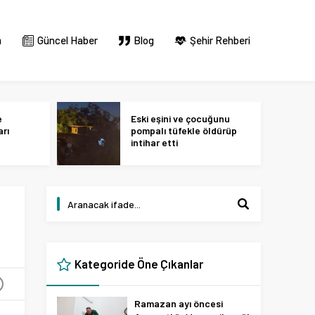
m
Güncel Haber
Blog
Şehir Rehberi
e
Eski eşini ve çocuğunu
arı
pompalı tüfekle öldürüp
intihar etti
Kategoride Öne Çıkanlar
+
Ramazan ayı öncesi