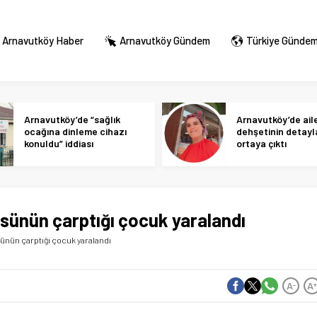
Arnavutköy Haber
Arnavutköy Gündem
Türkiye Günde
Arnavutköy’de “sağlık
Arnavutköy’de ail
ocağına dinleme cihazı
dehşetinin detayl
konuldu” iddiası
ortaya çıktı
sünün çarptığı çocuk yaralandı
ünün çarptığı çocuk yaralandı
A
A
-