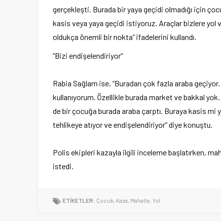
gerçekleşti. Burada bir yaya geçidi olmadığı için çoc
kasis veya yaya geçidi istiyoruz. Araçlar bizlere yol v
oldukça önemli bir nokta” ifadelerini kullandı.
“Bizi endişelendiriyor”
Rabia Sağlam ise, “Buradan çok fazla araba geçiyor
kullanıyorum. Özellikle burada market ve bakkal yok.
de bir çocuğa burada araba çarptı. Buraya kasis mi yap
tehlikeye atıyor ve endişelendiriyor” diye konuştu.
Polis ekipleri kazayla ilgili inceleme başlatırken, mah
istedi.
ETİKETLER:
Çocuk
,
Kaza
,
Mahalle
,
Yol