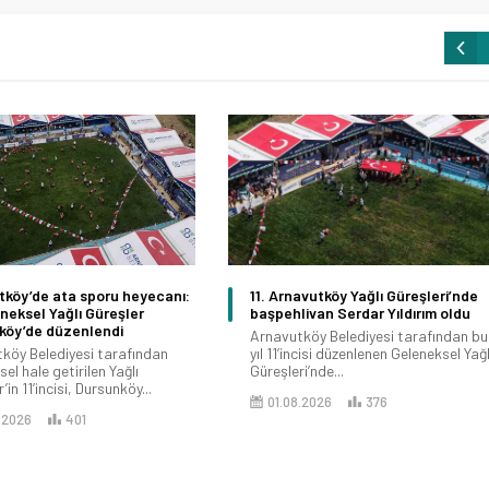
tköy’de ata sporu heyecanı:
11. Arnavutköy Yağlı Güreşleri’nde
eneksel Yağlı Güreşler
başpehlivan Serdar Yıldırım oldu
köy’de düzenlendi
Arnavutköy Belediyesi tarafından bu
köy Belediyesi tarafından
yıl 11’incisi düzenlenen Geleneksel Yağl
el hale getirilen Yağlı
Güreşleri’nde...
’in 11’incisi, Dursunköy...
01.08.2026
376
.2026
401