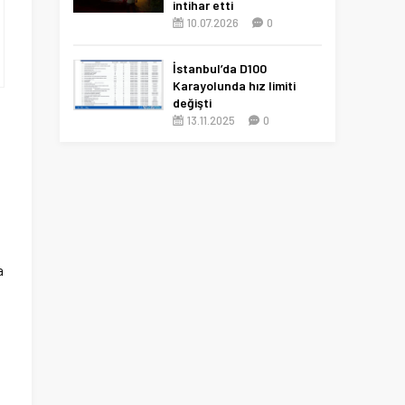
intihar etti
10.07.2026
0
İstanbul’da D100
Karayolunda hız limiti
değişti
13.11.2025
0
a