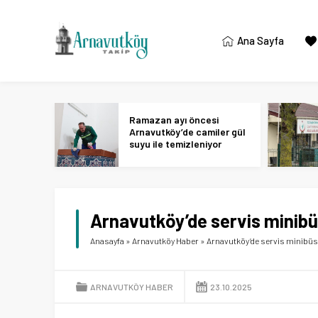
Ana Sayfa
Ramazan ayı öncesi
Arnavutköy’de camiler gül
suyu ile temizleniyor
Arnavutköy’de servis minibü
Anasayfa
»
Arnavutköy Haber
»
Arnavutköy’de servis minibüs
ARNAVUTKÖY HABER
23.10.2025