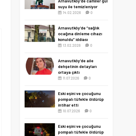
Arnavutköy’de camiler gül
suyu ile temizleniyor
14.02.2026
0
Arnavutköy’de “sağlık
ocağına dinleme cihazı
konuldu” iddiası
13.02.2026
0
Arnavutköy’de aile
dehşetinin detayları
ortaya çıktı
11.07.2026
0
Eski eşini ve çocuğunu
pompalı tüfekle öldürüp
intihar etti
10.07.2026
0
Eski eşini ve çocuğunu
pompalı tüfekle öldürüp