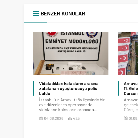
BENZER KONULAR
Vidaladıkları kalasların arasına
Arnavu
zulalanan uyuşturucuyu polis
11. Gel
buldu
Dursun
İstanbul’un Arnavutköy ilçesinde bir
Arnavut
eve düzenlenen operasyonda
geleneks
vidalanan kalasların arasında...
Güreşler
04.08.2026
425
01.08