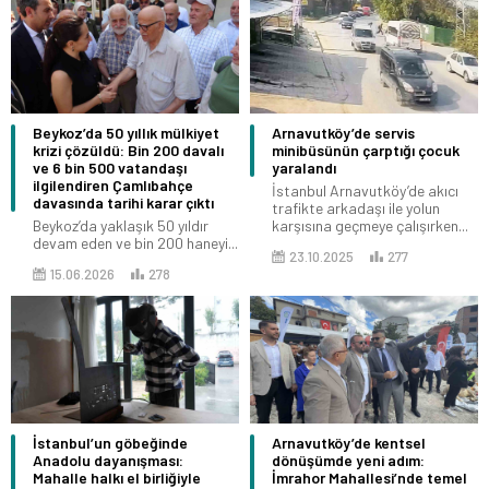
Beykoz’da 50 yıllık mülkiyet
Arnavutköy’de servis
krizi çözüldü: Bin 200 davalı
minibüsünün çarptığı çocuk
ve 6 bin 500 vatandaşı
yaralandı
ilgilendiren Çamlıbahçe
İstanbul Arnavutköy’de akıcı
davasında tarihi karar çıktı
trafikte arkadaşı ile yolun
Beykoz’da yaklaşık 50 yıldır
karşısına geçmeye çalışırken...
devam eden ve bin 200 haneyi...
23.10.2025
277
15.06.2026
278
İstanbul’un göbeğinde
Arnavutköy’de kentsel
Anadolu dayanışması:
dönüşümde yeni adım:
Mahalle halkı el birliğiyle
İmrahor Mahallesi’nde temel