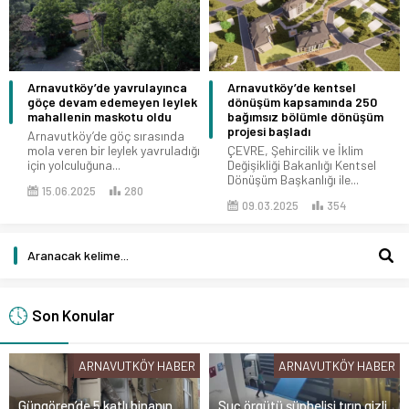
Arnavutköy’de yavrulayınca
Arnavutköy’de kentsel
göçe devam edemeyen leylek
dönüşüm kapsamında 250
mahallenin maskotu oldu
bağımsız bölümle dönüşüm
projesi başladı
Arnavutköy’de göç sırasında
mola veren bir leylek yavruladığı
ÇEVRE, Şehircilik ve İklim
için yolculuğuna...
Değişikliği Bakanlığı Kentsel
Dönüşüm Başkanlığı ile...
15.06.2025
280
09.03.2025
354
Son Konular
ARNAVUTKÖY HABER
ARNAVUTKÖY HABER
Güngören’de 5 katlı binanın
Suç örgütü şüphelisi tırın gizli