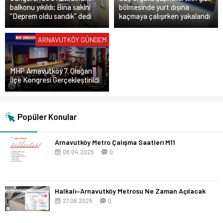
balkonu yıkıldı; Bina sakini
bölmesinde yurt dışına
“Deprem oldu sandık” dedi
kaçmaya çalışırken yakalandı
ARNAVUTKÖY GÜNDEM
MHP Arnavutköy 7. Olağan
İlçe Kongresi Gerçekleştirildi
Popüler Konular
Arnavutköy Metro Çalışma Saatleri M11
08.04.2025
0
Halkalı–Arnavutköy Metrosu Ne Zaman Açılacak
27.06.2025
0