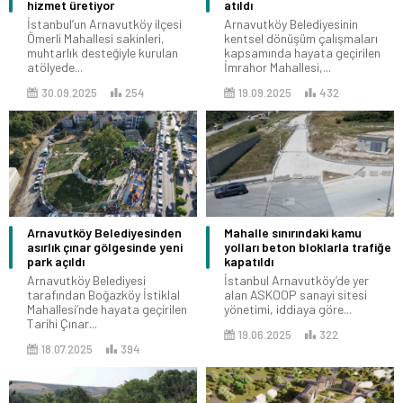
hizmet üretiyor
atıldı
İstanbul’un Arnavutköy ilçesi
Arnavutköy Belediyesinin
Ömerli Mahallesi sakinleri,
kentsel dönüşüm çalışmaları
muhtarlık desteğiyle kurulan
kapsamında hayata geçirilen
atölyede...
İmrahor Mahallesi,...
30.09.2025
254
19.09.2025
432
Arnavutköy Belediyesinden
Mahalle sınırındaki kamu
asırlık çınar gölgesinde yeni
yolları beton bloklarla trafiğe
park açıldı
kapatıldı
Arnavutköy Belediyesi
İstanbul Arnavutköy’de yer
tarafından Boğazköy İstiklal
alan ASKOOP sanayi sitesi
Mahallesi’nde hayata geçirilen
yönetimi, iddiaya göre...
Tarihi Çınar...
19.06.2025
322
18.07.2025
394