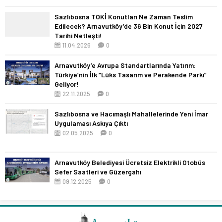
Sazlıbosna TOKİ Konutları Ne Zaman Teslim
Edilecek? Arnavutköy’de 36 Bin Konut İçin 2027
Tarihi Netleşti!
11.04.2026
0
Arnavutköy’e Avrupa Standartlarında Yatırım:
Türkiye’nin İlk “Lüks Tasarım ve Perakende Parkı”
Geliyor!
22.11.2025
0
Sazlıbosna ve Hacımaşlı Mahallelerinde Yeni İmar
Uygulaması Askıya Çıktı
02.05.2025
0
Arnavutköy Belediyesi Ücretsiz Elektrikli Otobüs
Sefer Saatleri ve Güzergahı
09.12.2025
0