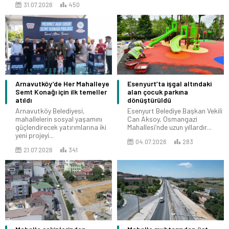
31.07.2026
450
Arnavutköy’de Her Mahalleye
Esenyurt’ta işgal altındaki
Semt Konağı için ilk temeller
alan çocuk parkına
atıldı
dönüştürüldü
Arnavutköy Belediyesi,
Esenyurt Belediye Başkan Vekili
mahallelerin sosyal yaşamını
Can Aksoy, Osmangazi
güçlendirecek yatırımlarına iki
Mahallesi’nde uzun yıllardır...
yeni projeyi...
04.07.2026
283
21.07.2026
341