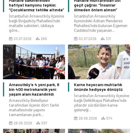
Mahalle sakinlerinden
Mahalle muhtarından üst
hafriyat kamyonu tepkisi:
geçit çağrısı: “İnsanlar
“Çocuklarımız tehlike altında”
ölmeden önlem alınsın”
İstanbul’un Arnavutköy ilçesine
İstanbul’un Arnavutköy
bağlı Boğazköy Mahallesi’nde
ilçesindeki Adnan Menderes
mahalle sakinleri, iddiaya
Mahallesi’nde bulunan Egemen
göre...
Caddesi’nde yaşanan...
03.07.2026
269
02.07.2026
331
Arnavutköy’e 4 yeni park, 6
Karne heyecanı muhtarlık
bin 400 metrekarelik yeni
önünde hediyeye dönüştü
yaşam alanı kazandırıldı
İstanbul’un Arnavutköy ilçesine
Arnavutköy Belediyesi
bağlı Deliklikaya Mahallesi’nde
tarafından ilçenin dört farklı
yıllardır sürdürülen karne
mahallesinde yapımı
geleneği...
tamamlanan park...
26.06.2026
574
26.06.2026
597