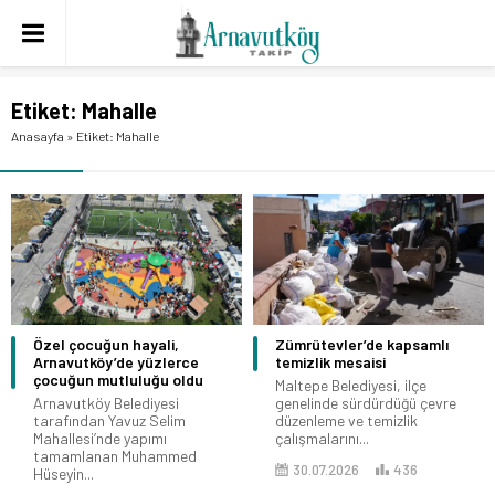
Etiket:
Mahalle
Anasayfa
»
Etiket: Mahalle
Özel çocuğun hayali,
Zümrütevler’de kapsamlı
Arnavutköy’de yüzlerce
temizlik mesaisi
çocuğun mutluluğu oldu
Maltepe Belediyesi, ilçe
Arnavutköy Belediyesi
genelinde sürdürdüğü çevre
tarafından Yavuz Selim
düzenleme ve temizlik
Mahallesi’nde yapımı
çalışmalarını...
tamamlanan Muhammed
30.07.2026
436
Hüseyin...