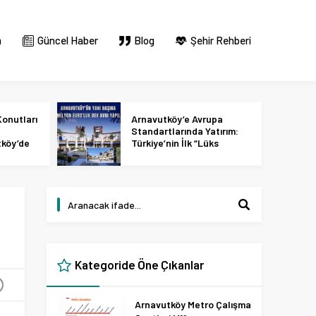
m
Güncel Haber
Blog
Şehir Rehberi
onutları
Arnavutköy’e Avrupa
Standartlarında Yatırım:
tköy’de
Türkiye’nin İlk “Lüks
 2027
Tasarım ve Perakende
Parkı” Geliyor!
Kategoride Öne Çıkanlar
+
Arnavutköy Metro Çalışma