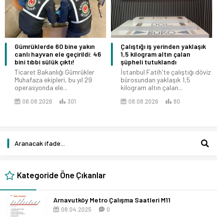
Gümrüklerde 60 bine yakın
Çalıştığı iş yerinden yaklaşık
canlı hayvan ele geçirildi: 46
1,5 kilogram altın çalan
bini tıbbi sülük çıktı!
şüpheli tutuklandı
Ticaret Bakanlığı Gümrükler
İstanbul Fatih'te çalıştığı döviz
Muhafaza ekipleri, bu yıl 29
bürosundan yaklaşık 1,5
operasyonda ele...
kilogram altın çalan...
06.08.2026
301
08.08.2026
80
Kategoride Öne Çıkanlar
Arnavutköy Metro Çalışma Saatleri M11
08.04.2025
0