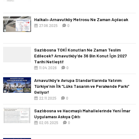
Halkalı–Arnavutköy Metrosu Ne Zaman Açılacak
27.06.2025
0
Sazlıbosna TOKİ Konutları Ne Zaman Teslim
Edilecek? Arnavutköy’de 36 Bin Konut İçin 2027
Tarihi Netleşti!
11.04.2026
0
Arnavutköy’e Avrupa Standartlarında Yatırım:
Türkiye’nin İlk “Lüks Tasarım ve Perakende Parkı”
Geliyor!
22.11.2025
0
Sazlıbosna ve Hacımaşlı Mahallelerinde Yeni İmar
Uygulaması Askıya Çıktı
02.05.2025
0