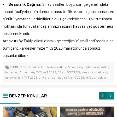
Sessizlik Çağrısı:
Sınav saatleri boyunca ilçe genelindeki
inşaat faaliyetlerinin durdurulması, trafikte korna çalınmaması ve
gürültü yaratacak etkinliklerin okul çevrelerinden uzak tutulması
noktasında tüm vatandaşlarımızın azami hassasiyet göstermesi
beklenmektedir.
Arnavutköy Takip ailesi olarak, geleceğimizi şekillendirecek olan
tüm genç kardeşlerimize YKS 2026 maratonunda sonsuz
başarılar dileriz.
ETİKETLER:
15 dakika kuralı
,
Arnavutköy
,
Arnavutköy eğitim
,
Arnavutköy
haberleri
,
Arnavutköy YKS
,
AYT 2026
,
ÖSYM
,
ÖSYM AİS
,
sınav giriş belgesi
,
sınav yerleri
,
TYT 2026
,
üniversite sınavı
,
YDT
,
YKS 2026
,
YKS son dakika
BENZER KONULAR