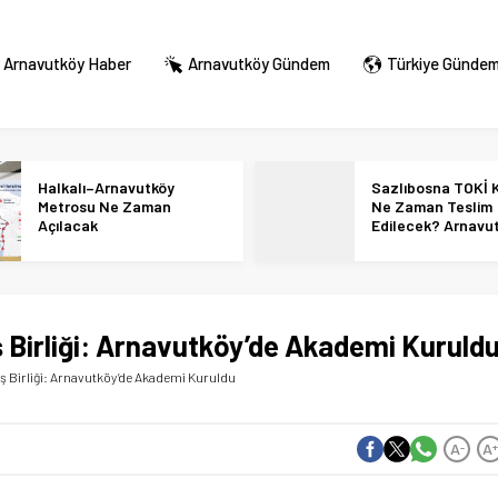
Arnavutköy Haber
Arnavutköy Gündem
Türkiye Günde
Halkalı–Arnavutköy
Sazlıbosna TOKİ K
Metrosu Ne Zaman
Ne Zaman Teslim
Açılacak
Edilecek? Arnavu
36 Bin Konut İçin
Tarihi Netleşti!
ş Birliği: Arnavutköy’de Akademi Kuruld
İş Birliği: Arnavutköy’de Akademi Kuruldu
A
A
-