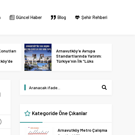
m
Güncel Haber
Blog
Şehir Rehberi
onutları
Arnavutköy’e Avrupa
Standartlarında Yatırım:
tköy’de
Türkiye’nin İlk “Lüks
 2027
Tasarım ve Perakende
Parkı” Geliyor!
u
Kategoride Öne Çıkanlar
+
Arnavutköy Metro Çalışma