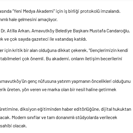
asında “Yeni Medya Akademi” için iş birliği protokolü imzalandı.
ımlı hale gelmesini amaçlıyor.
 Dr. Atilla Arkan, Arnavutköy Belediye Başkanı Mustafa Candaroğlu,
 ve çok sayıda gazeteci ile vatandaş katıldı.
er için kritik bir alan olduğuna dikkat çekerek, “Gençlerimizin kendi
tabilmeleri çok önemli. Bu akademi, onların iletişim becerilerini
rnavutköy’ün genç nüfusuna yatırım yapmanın öncelikleri olduğunu
erik üreten, yön veren ve marka olan bir nesil haline getirmek
üretimine, diksiyon eğitiminden haber editörlüğüne, dijital hukuktan
lacak. Modern sınıflar ve tam donanımlı stüdyolarda verilecek
 sahibi olacak.