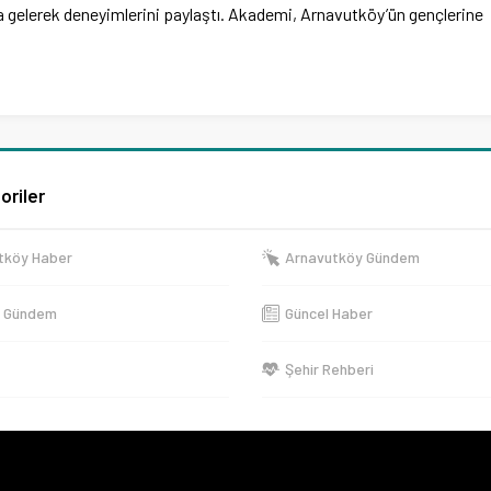
ya gelerek deneyimlerini paylaştı. Akademi, Arnavutköy’ün gençlerine
oriler
tköy Haber
Arnavutköy Gündem
e Gündem
Güncel Haber
Şehir Rehberi