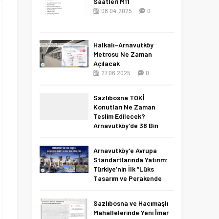
Saatleri M11
08.04.2025
0
Halkalı–Arnavutköy
Metrosu Ne Zaman
Açılacak
27.06.2025
0
Sazlıbosna TOKİ
Konutları Ne Zaman
Teslim Edilecek?
Arnavutköy’de 36 Bin
Konut İçin 2027 Tarihi
Netleşti!
Arnavutköy’e Avrupa
11.04.2026
0
Standartlarında Yatırım:
Türkiye’nin İlk “Lüks
Tasarım ve Perakende
Parkı” Geliyor!
22.11.2025
0
Sazlıbosna ve Hacımaşlı
Mahallelerinde Yeni İmar