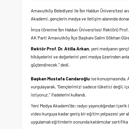
Arnavutköy Belediyesi ile İbn Haldun Üniversitesi ar
Akademi, gençlerin medya ve iletişim alanında donan
İmza törenine İbn Haldun Üniversitesi Rektörü Prof.
AK Parti Arnavutköy İlçe Başkanı Salim Gökhan Gürek
Rektör Prof. Dr. Atilla Arkan
, yeni medyanın gençl
hikâyelerini ve değerlerini yeni medya üzerinden anla
güçlendirecek.” dedi.
Başkan Mustafa Candaroğlu
ise konuşmasında, A
vurgulayarak, “Gençlerimizi sadece tüketici değil, iç
istiyoruz.” ifadelerini kullandı.
Yeni Medya Akademi’de; radyo yayıncılığından içerik 
video kurguya kadar geniş bir eğitim yelpazesi yer a
uygulamalı eğitimlerin sonunda katılımcılar sertifika