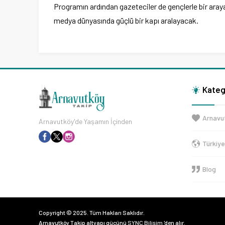
Programın ardından gazeteciler de gençlerle bir ara
medya dünyasında güçlü bir kapı aralayacak.
Kateg
Arnavu
Arnavutköy'de Yaşamın İçinden
Türkiy
Blog
Copyright © 2025. Tüm Hakları Saklıdır.
Arnavutköy Takip altyapı gücünü
SYNC Bilişim
'den alır.