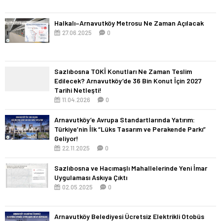
Halkalı–Arnavutköy Metrosu Ne Zaman Açılacak
27.06.2025
0
Sazlıbosna TOKİ Konutları Ne Zaman Teslim
Edilecek? Arnavutköy’de 36 Bin Konut İçin 2027
Tarihi Netleşti!
11.04.2026
0
Arnavutköy’e Avrupa Standartlarında Yatırım:
Türkiye’nin İlk “Lüks Tasarım ve Perakende Parkı”
Geliyor!
22.11.2025
0
Sazlıbosna ve Hacımaşlı Mahallelerinde Yeni İmar
Uygulaması Askıya Çıktı
02.05.2025
0
Arnavutköy Belediyesi Ücretsiz Elektrikli Otobüs