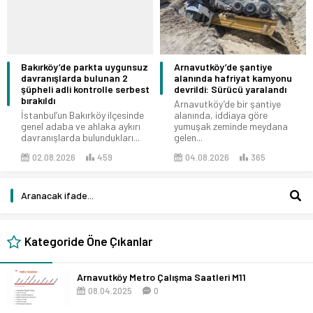
Bakırköy’de parkta uygunsuz
Arnavutköy’de şantiye
davranışlarda bulunan 2
alanında hafriyat kamyonu
şüpheli adli kontrolle serbest
devrildi: Sürücü yaralandı
bırakıldı
Arnavutköy’de bir şantiye
İstanbul’un Bakırköy ilçesinde
alanında, iddiaya göre
genel adaba ve ahlaka aykırı
yumuşak zeminde meydana
davranışlarda bulundukları...
gelen...
02.08.2026
459
04.08.2026
365
Kategoride Öne Çıkanlar
Arnavutköy Metro Çalışma Saatleri M11
08.04.2025
0