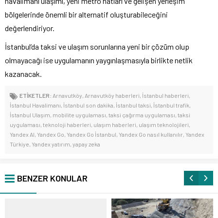
havalimanı ulaşımı, yeni metro hatları ve gelişen yerleşim
bölgelerinde önemli bir alternatif oluşturabileceğini
değerlendiriyor.
İstanbul’da taksi ve ulaşım sorunlarına yeni bir çözüm olup
olmayacağı ise uygulamanın yaygınlaşmasıyla birlikte netlik
kazanacak.
ETİKETLER:
Arnavutköy
,
Arnavutköy haberleri
,
İstanbul haberleri
,
İstanbul Havalimanı
,
İstanbul son dakika
,
İstanbul taksi
,
İstanbul trafik
,
İstanbul Ulaşım
,
mobilite uygulaması
,
taksi çağırma uygulaması
,
taksi
uygulaması
,
teknoloji haberleri
,
ulaşım haberleri
,
ulaşım teknolojileri
,
Yandex AI
,
Yandex Go
,
Yandex Go İstanbul
,
Yandex Go nasıl kullanılır
,
Yandex
Türkiye
,
Yandex yatırım
,
yapay zeka
BENZER KONULAR