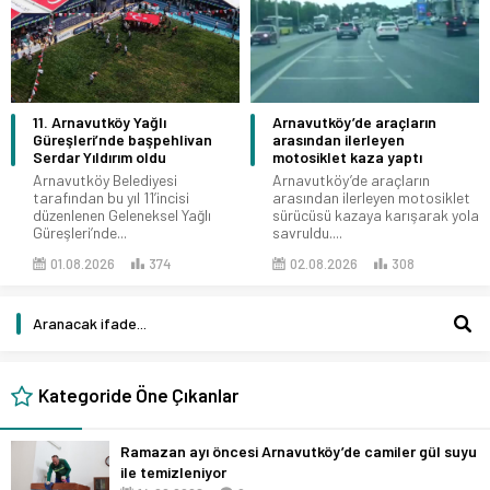
11. Arnavutköy Yağlı
Arnavutköy’de araçların
Güreşleri’nde başpehlivan
arasından ilerleyen
Serdar Yıldırım oldu
motosiklet kaza yaptı
Arnavutköy Belediyesi
Arnavutköy’de araçların
tarafından bu yıl 11’incisi
arasından ilerleyen motosiklet
düzenlenen Geleneksel Yağlı
sürücüsü kazaya karışarak yola
Güreşleri’nde...
savruldu....
01.08.2026
374
02.08.2026
308
Kategoride Öne Çıkanlar
Ramazan ayı öncesi Arnavutköy’de camiler gül suyu
ile temizleniyor