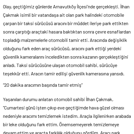
Olay, geçtiğimiz günlerde Arnavutköy İlçesi’nde gerçekleşti. İlhan
Çakmak isimli bir vatandaşa ait olan park halindeki otomobile
çarpan bir taksi sürücüsü aracını bir müddet ileriye park ettikten
sonra çarptığı araçtaki hasara baktıktan sonra çevre esnaflardan
topladığı malzemelerle otomobili tamir etti. Aracında değişiklik
olduğunu fark eden araç sürücüsü, aracını park ettiği yerdeki
güvenlik kameralarını inceledikten sonra kazanın gerçekleştiğini
anladı. Taksi sürücüsüne ulaşan otomobil sahibi, sürücüye
teşekkür etti. Aracın tamir edilişi güvenlik kamerasına yansıdı.
“20 dakika aracımın başında tamir etmiş”
Yaşanılan durumu anlatan otomobil sahibi İlhan Çakmak,
“Cumartesi günü işten çıkıp eve geçtiğimde hava güzel olması
nedeniyle aracımı temizlemek istedim. Araçla ilgilenirken arabada
bir leke olduğunu fark ettim. Önemsemeyerek temizlemeye
devam ettim ve araçta farklılık olduğunu gördüm. Aracı park