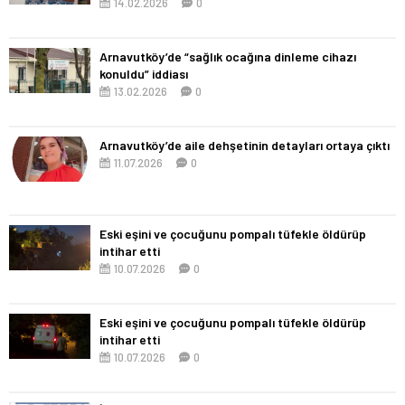
14.02.2026
0
Arnavutköy’de “sağlık ocağına dinleme cihazı
konuldu” iddiası
13.02.2026
0
Arnavutköy’de aile dehşetinin detayları ortaya çıktı
11.07.2026
0
Eski eşini ve çocuğunu pompalı tüfekle öldürüp
intihar etti
10.07.2026
0
Eski eşini ve çocuğunu pompalı tüfekle öldürüp
intihar etti
10.07.2026
0