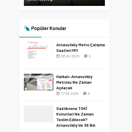
Popüler Konular
Arnavutköy Metro Çalışma
Saatleri M11
08.04.2025
0
Halkalı–Arnavutköy
Metrosu Ne Zaman
Açılacak
27.06.2025
0
Sazlıbosna TOKİ
Konutları Ne Zaman
Teslim Edilecek?
Arnavutköy’de 36 Bin
Konut İçin 2027 Tarihi