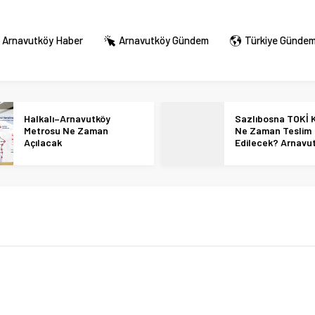
Arnavutköy Haber
Arnavutköy Gündem
Türkiye Günde
Halkalı–Arnavutköy
Sazlıbosna TOKİ K
Metrosu Ne Zaman
Ne Zaman Teslim
Açılacak
Edilecek? Arnavu
36 Bin Konut İçin
Tarihi Netleşti!