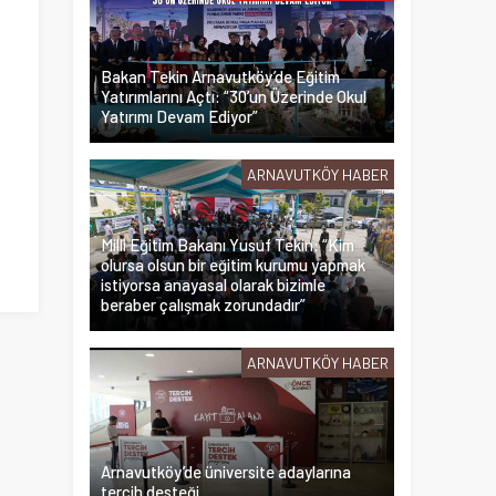
Bakan Tekin Arnavutköy’de Eğitim
Yatırımlarını Açtı: “30’un Üzerinde Okul
Yatırımı Devam Ediyor”
ARNAVUTKÖY HABER
Milli Eğitim Bakanı Yusuf Tekin: “Kim
olursa olsun bir eğitim kurumu yapmak
istiyorsa anayasal olarak bizimle
beraber çalışmak zorundadır”
ARNAVUTKÖY HABER
Arnavutköy’de üniversite adaylarına
tercih desteği