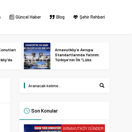
m
Güncel Haber
Blog
Şehir Rehberi
onutları
Arnavutköy’e Avrupa
Standartlarında Yatırım:
tköy’de
Türkiye’nin İlk “Lüks
 2027
Tasarım ve Perakende
Parkı” Geliyor!
Son Konular
ARNAVUTKÖY GÜNDEM