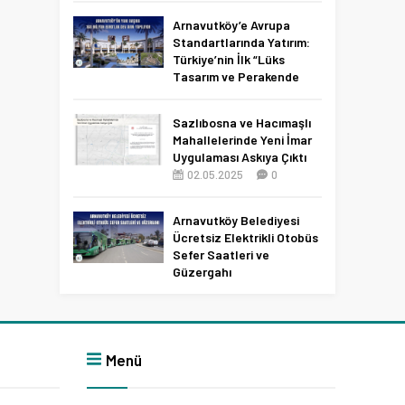
Netleşti!
Arnavutköy’e Avrupa
11.04.2026
0
Standartlarında Yatırım:
Türkiye’nin İlk “Lüks
Tasarım ve Perakende
Parkı” Geliyor!
22.11.2025
0
Sazlıbosna ve Hacımaşlı
Mahallelerinde Yeni İmar
Uygulaması Askıya Çıktı
02.05.2025
0
Arnavutköy Belediyesi
Ücretsiz Elektrikli Otobüs
Sefer Saatleri ve
Güzergahı
09.12.2025
0
Menü