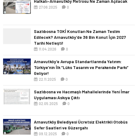
Halkalı–Arnavutköy Metrosu Ne Zaman Açılacak
27.06.2025
0
Sazlıbosna TOKİ Konutları Ne Zaman Teslim
Edilecek? Arnavutköy’de 36 Bin Konut İçin 2027
Tarihi Netleşti!
11.04.2026
0
Arnavutköy’e Avrupa Standartlarında Yatırım:
Türkiye’nin İlk “Lüks Tasarım ve Perakende Parkı”
Geliyor!
22.11.2025
0
Sazlıbosna ve Hacımaşlı Mahallelerinde Yeni İmar
Uygulaması Askıya Çıktı
02.05.2025
0
Arnavutköy Belediyesi Ücretsiz Elektrikli Otobüs
Sefer Saatleri ve Güzergahı
09.12.2025
0