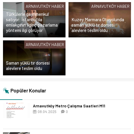
ARNAVUTKÖY HABER
ARNAVUTKÖY HABER
Türkülerle gayrimenkul
satıyor: İstanbul’da
Kuzey Marmara Otoyolunda
emlakçının ilginç pazarlama
saman yüklü tır dorsesi
yöntemi ilgi görüyor
alevlere teslim oldu
ARNAVUTKÖY HABER
Saman yüklü tır dorsesi
alevlere teslim oldu
Popüler Konular
Arnavutköy Metro Çalışma Saatleri M11
08.04.2025
0