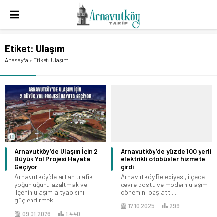
Etiket:
Ulaşım
Anasayfa
»
Etiket: Ulaşım
Arnavutköy’de Ulaşım İçin 2
Arnavutköy’de yüzde 100 yerli
Büyük Yol Projesi Hayata
elektrikli otobüsler hizmete
Geçiyor
girdi
Arnavutköy’de artan trafik
Arnavutköy Belediyesi, ilçede
yoğunluğunu azaltmak ve
çevre dostu ve modern ulaşım
ilçenin ulaşım altyapısını
dönemini başlattı....
güçlendirmek...
17.10.2025
299
09.01.2026
1.440