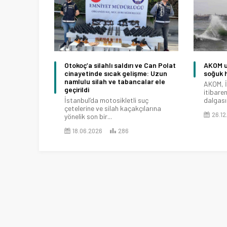
Otokoç’a silahlı saldırı ve Can Polat
AKOM uy
cinayetinde sıcak gelişme: Uzun
soğuk h
namlulu silah ve tabancalar ele
AKOM, İ
geçirildi
itibare
İstanbul’da motosikletli suç
dalgasın
çetelerine ve silah kaçakçılarına
26.12
yönelik son bir...
18.06.2026
286