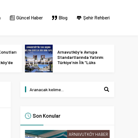
m
Güncel Haber
Blog
Şehir Rehberi
onutları
Arnavutköy’e Avrupa
Standartlarında Yatırım:
tköy’de
Türkiye’nin İlk “Lüks
 2027
Tasarım ve Perakende
Parkı” Geliyor!
Son Konular
ARNAVUTKÖY HABER