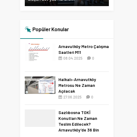
Popüler Konular
Arnavutköy Metro Çalışma
Saatleri M11
08.04.2025
0
Halkalı–Arnavutköy
Metrosu Ne Zaman
Açılacak
27.06.2025
0
Sazlıbosna TOKİ
Konutları Ne Zaman
Teslim Edilecek?
Arnavutköy’de 36 Bin
Konut İçin 2027 Tarihi