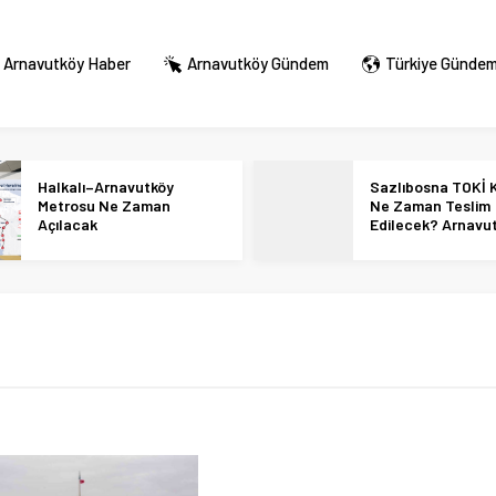
Arnavutköy Haber
Arnavutköy Gündem
Türkiye Günde
Halkalı–Arnavutköy
Sazlıbosna TOKİ K
Metrosu Ne Zaman
Ne Zaman Teslim
Açılacak
Edilecek? Arnavu
36 Bin Konut İçin
Tarihi Netleşti!