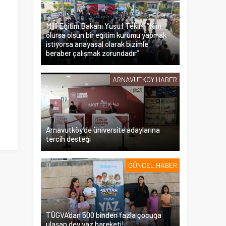
Milli Eğitim Bakanı Yusuf Tekin: “Kim
olursa olsun bir eğitim kurumu yapmak
istiyorsa anayasal olarak bizimle
beraber çalışmak zorundadır”
ARNAVUTKÖY HABER
Arnavutköy’de üniversite adaylarına
tercih desteği
GÜNCEL HABER
TÜGVA’dan 500 binden fazla çocuğa
ulaşan dev yaz hareketi!