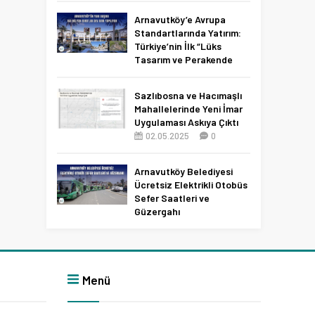
Netleşti!
Arnavutköy’e Avrupa
11.04.2026
0
Standartlarında Yatırım:
Türkiye’nin İlk “Lüks
Tasarım ve Perakende
Parkı” Geliyor!
22.11.2025
0
Sazlıbosna ve Hacımaşlı
Mahallelerinde Yeni İmar
Uygulaması Askıya Çıktı
02.05.2025
0
Arnavutköy Belediyesi
Ücretsiz Elektrikli Otobüs
Sefer Saatleri ve
Güzergahı
09.12.2025
0
Menü