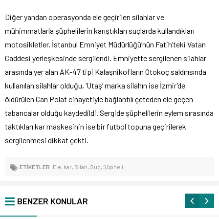
Diğer yandan operasyonda ele geçirilen silahlar ve
mühimmatlarla şüphelilerin karıştıkları suçlarda kullandıkları
motosikletler, İstanbul Emniyet Müdürlüğü’nün Fatih’teki Vatan
Caddesi yerleşkesinde sergilendi. Emniyette sergilenen silahlar
arasında yer alan AK-47 tipi Kalaşnikofların Otokoç saldırısında
kullanılan silahlar olduğu, ‘Utaş’ marka silahın ise İzmir’de
öldürülen Can Polat cinayetiyle bağlantılı çeteden ele geçen
tabancalar olduğu kaydedildi. Sergide şüphelilerin eylem sırasında
taktıkları kar maskesinin ise bir futbol topuna geçirilerek
sergilenmesi dikkat çekti.
ETİKETLER:
Ele
,
kar
,
Silah
,
Suç
,
Şüpheli
BENZER KONULAR