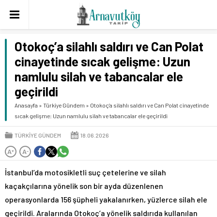
Otokoç’a silahlı saldırı ve Can Polat
cinayetinde sıcak gelişme: Uzun
namlulu silah ve tabancalar ele
geçirildi
Anasayfa
»
Türkiye Gündem
»
Otokoç’a silahlı saldırı ve Can Polat cinayetinde
sıcak gelişme: Uzun namlulu silah ve tabancalar ele geçirildi
TÜRKIYE GÜNDEM
18.06.2026
A
A
+
-
İstanbul’da motosikletli suç çetelerine ve silah
kaçakçılarına yönelik son bir ayda düzenlenen
operasyonlarda 156 şüpheli yakalanırken, yüzlerce silah ele
geçirildi. Aralarında Otokoç’a yönelik saldırıda kullanılan