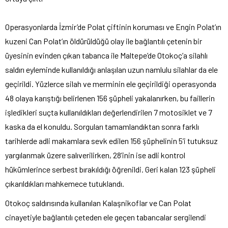
Operasyonlarda İzmir’de Polat çiftinin koruması ve Engin Polat’ın
kuzeni Can Polat’ın öldürüldüğü olay ile bağlantılı çetenin bir
üyesinin evinden çıkan tabanca ile Maltepe’de Otokoç’a silahlı
saldırı eyleminde kullanıldığı anlaşılan uzun namlulu silahlar da ele
geçirildi. Yüzlerce silah ve merminin ele geçirildiği operasyonda
48 olaya karıştığı belirlenen 156 şüpheli yakalanırken, bu faillerin
işledikleri suçta kullanıldıkları değerlendirilen 7 motosiklet ve 7
kaska da el konuldu. Sorguları tamamlandıktan sonra farklı
tarihlerde adli makamlara sevk edilen 156 şüphelinin 5’i tutuksuz
yargılanmak üzere salıverilirken, 28’inin ise adli kontrol
hükümlerince serbest bırakıldığı öğrenildi. Geri kalan 123 şüpheli
çıkarıldıkları mahkemece tutuklandı.
Otokoç saldırısında kullanılan Kalaşnikoflar ve Can Polat
cinayetiyle bağlantılı çeteden ele geçen tabancalar sergilendi