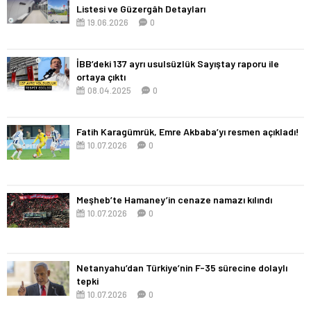
Listesi ve Güzergâh Detayları
19.06.2026
0
İBB’deki 137 ayrı usulsüzlük Sayıştay raporu ile
ortaya çıktı
08.04.2025
0
Fatih Karagümrük, Emre Akbaba’yı resmen açıkladı!
10.07.2026
0
Meşheb’te Hamaney’in cenaze namazı kılındı
10.07.2026
0
Netanyahu’dan Türkiye’nin F-35 sürecine dolaylı
tepki
10.07.2026
0