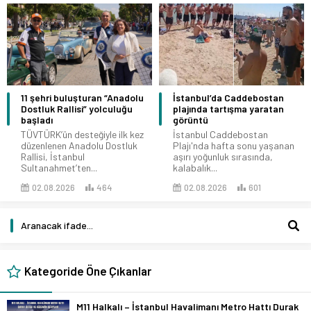
11 şehri buluşturan “Anadolu
İstanbul’da Caddebostan
Dostluk Rallisi” yolculuğu
plajında tartışma yaratan
başladı
görüntü
TÜVTÜRK’ün desteğiyle ilk kez
İstanbul Caddebostan
düzenlenen Anadolu Dostluk
Plajı'nda hafta sonu yaşanan
Rallisi, İstanbul
aşırı yoğunluk sırasında,
Sultanahmet’ten...
kalabalık...
02.08.2026
464
02.08.2026
601
Kategoride Öne Çıkanlar
M11 Halkalı – İstanbul Havalimanı Metro Hattı Durak