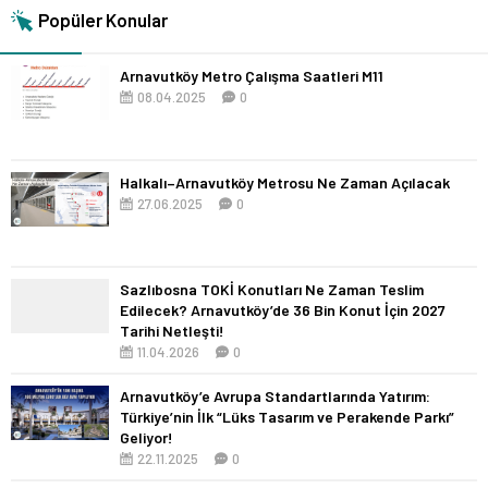
Popüler Konular
Arnavutköy Metro Çalışma Saatleri M11
08.04.2025
0
Halkalı–Arnavutköy Metrosu Ne Zaman Açılacak
27.06.2025
0
Sazlıbosna TOKİ Konutları Ne Zaman Teslim
Edilecek? Arnavutköy’de 36 Bin Konut İçin 2027
Tarihi Netleşti!
11.04.2026
0
Arnavutköy’e Avrupa Standartlarında Yatırım:
Türkiye’nin İlk “Lüks Tasarım ve Perakende Parkı”
Geliyor!
22.11.2025
0