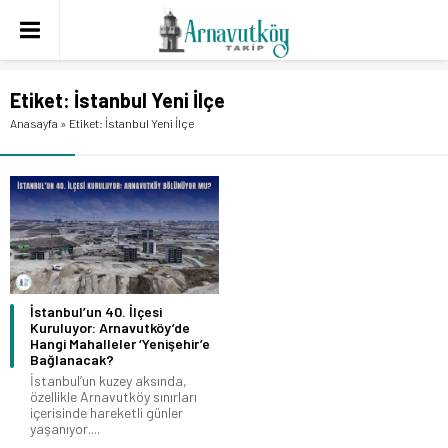
Etiket:
İstanbul Yeni İlçe
Anasayfa
»
Etiket: İstanbul Yeni İlçe
İstanbul’un 40. İlçesi
Kuruluyor: Arnavutköy’de
Hangi Mahalleler ‘Yenişehir’e
Bağlanacak?
İstanbul’un kuzey aksında,
özellikle Arnavutköy sınırları
içerisinde hareketli günler
yaşanıyor....