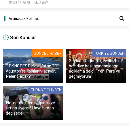
08.12.2025
2.847
Son Konular
GÜNCEL HABER
TÜRKIYE GÜNDEM
Gözler İstanbul’a çevrildi, bir
TEKNOFEST Mavi Vatan 20
belediye başkanından daha
Ağustos’ta kapılarını açıyor:
açıklama geldi. “Yeni Parti’ye
Neler olacak?
geçmiyorum”
TÜRKIYE GÜNDEM
Meteoroloji’den sağanak ve
fırtına uyarısı! Hava birden
değişecek