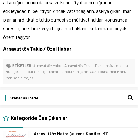
artacağını, bunun da arsa ve konut fiyatlarını doğrudan
etkileyeceğini belirtiyor. Ancak vatandaşların, askıya çıkan imar
planlarını dikkatle takip etmesi ve mülkiyet hakları konusunda
süresi içinde itiraz veya bilgi alma haklarını kullanmaları büyük
önem taşıyor.
Arnavutköy Takip / Özel Haber
ETİKETLER:
Arnavutköy Haber
,
Arnavutköy Takip.
,
Dursunköy
,
İstanbul
40. İlçe
,
İstanbul Yeni İlçe
,
Kanal İstanbul Yenişehir
,
Sazlıbosna İmar Planı
,
Yenişehir Projesi
Kategoride Öne Çıkanlar
Arnavutköy Metro Çalışma Saatleri M11