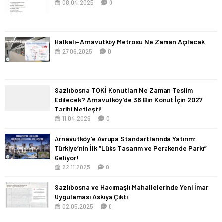
08.04.2025
0
Halkalı–Arnavutköy Metrosu Ne Zaman Açılacak
27.06.2025
0
Sazlıbosna TOKİ Konutları Ne Zaman Teslim
Edilecek? Arnavutköy’de 36 Bin Konut İçin 2027
Tarihi Netleşti!
11.04.2026
0
Arnavutköy’e Avrupa Standartlarında Yatırım:
Türkiye’nin İlk “Lüks Tasarım ve Perakende Parkı”
Geliyor!
22.11.2025
0
Sazlıbosna ve Hacımaşlı Mahallelerinde Yeni İmar
Uygulaması Askıya Çıktı
02.05.2025
0