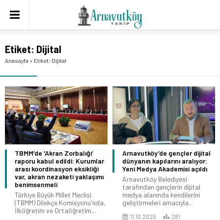
Etiket:
Dijital
Anasayfa
»
Etiket: Dijital
TBMM’de ‘Akran Zorbalığı’
Arnavutköy’de gençler dijital
raporu kabul edildi: Kurumlar
dünyanın kapılarını aralıyor:
arası koordinasyon eksikliği
Yeni Medya Akademisi açıldı
var, akran nezaketi yaklaşımı
Arnavutköy Belediyesi
benimsenmeli
tarafından gençlerin dijital
Türkiye Büyük Millet Meclisi
medya alanında kendilerini
(TBMM) Dilekçe Komisyonu'nda,
geliştirmeleri amacıyla...
İlköğretim ve Ortaöğretim...
11.10.2025
281