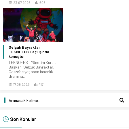
23.07.2026
608
Selçuk Bayraktar
TEKNOFEST açılışında
konuştu:
TEKNOFEST Yönetim Kurulu
Başkanı Selçuk Bayraktar,
Gazze’de yaşanan insanlık
dramına...
17.09.2025
417
Son Konular