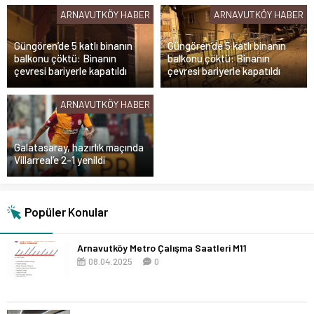
ARNAVUTKÖY HABER
ARNAVUTKÖY HABER
Güngören’de 5 katlı binanın
Güngören’de 5 katlı binanın
balkonu çöktü: Binanın
balkonu çöktü: Binanın
çevresi bariyerle kapatıldı
çevresi bariyerle kapatıldı
ARNAVUTKÖY HABER
Galatasaray, hazırlık maçında
Villarreal’e 2-1 yenildi
Popüler Konular
Arnavutköy Metro Çalışma Saatleri M11
08.04.2025
0