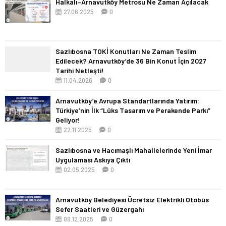
Halkalı–Arnavutköy Metrosu Ne Zaman Açılacak
27.06.2025
0
Sazlıbosna TOKİ Konutları Ne Zaman Teslim
Edilecek? Arnavutköy’de 36 Bin Konut İçin 2027
Tarihi Netleşti!
11.04.2026
0
Arnavutköy’e Avrupa Standartlarında Yatırım:
Türkiye’nin İlk “Lüks Tasarım ve Perakende Parkı”
Geliyor!
22.11.2025
0
Sazlıbosna ve Hacımaşlı Mahallelerinde Yeni İmar
Uygulaması Askıya Çıktı
02.05.2025
0
Arnavutköy Belediyesi Ücretsiz Elektrikli Otobüs
Sefer Saatleri ve Güzergahı
09.12.2025
0