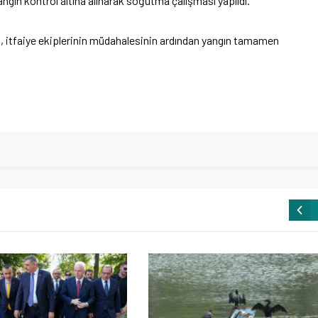
angın kontrol altına alınarak soğutma çalışması yapıldı.
 itfaiye ekiplerinin müdahalesinin ardından yangın tamamen