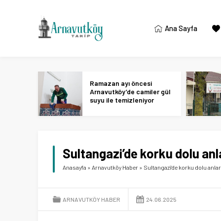
Ana Sayfa
Ramazan ayı öncesi
Arnavutköy’de camiler gül
suyu ile temizleniyor
Sultangazi’de korku dolu anl
Anasayfa
»
Arnavutköy Haber
»
Sultangazi’de korku dolu anlar
ARNAVUTKÖY HABER
24.06.2025