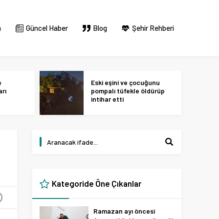
m
Güncel Haber
Blog
Şehir Rehberi
e
Eski eşini ve çocuğunu
arı
pompalı tüfekle öldürüp
intihar etti
Kategoride Öne Çıkanlar
+
Ramazan ayı öncesi