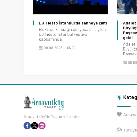
DJ Tiesto İstanbul’da sahneye çıktı
Adalet 
Büyükç
Elektronik müziğin dünyaca ünlü yıldızı
Başsavc
DJ Tiesto İstanbul Festivali
geldi
kapsamında...
Adalet 
09.08.2026
19
Büyükç
Başsavc
08.0
Kateg
Arnavu
Arnavutköy'de Yaşamın İçinden
Türkiy