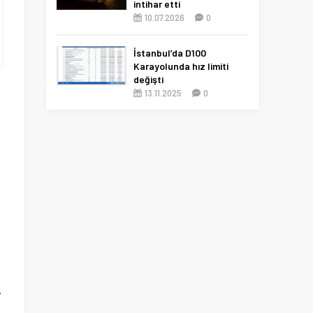
intihar etti
10.07.2026
0
İstanbul’da D100
Karayolunda hız limiti
değişti
13.11.2025
0
y