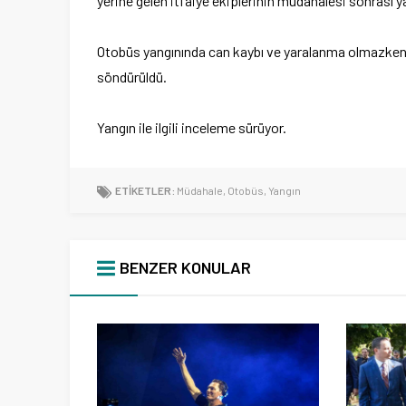
yerine gelen itfaiye ekiplerinin müdahalesi sonrası y
Otobüs yangınında can kaybı ve yaralanma olmazken,
söndürüldü.
Yangın ile ilgili inceleme sürüyor.
ETİKETLER:
Müdahale
,
Otobüs
,
Yangın
BENZER KONULAR