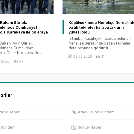
Bakanı Gürlek,
Küçükçekmece Menekşe Deresi’nd
ekmece Cumhuriyet
batık tekneler karabatakların
ısı Karakaya ile bir araya
yuvası oldu
İstanbul Küçükçekmece’de bulunan
Bakanı Akın Gürlek,
Menekşe Deresi’nde batan tekneler,
ekmece Cumhuriyet
dere boyunca görüntü...
ısı Ömer Karakaya ile...
09.08.2026
31
8.2026
53
oriler
tköy Haber
Arnavutköy Gündem
e Gündem
Güncel Haber