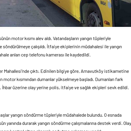
ünün motor kısmı alev aldı. Vatandaşların yangın tüpleriyle
e söndürülmeye çalışıldı. İtfaiye ekiplerinin müdahalesi ile yangın
le anları cep telefonu kamerası ile kaydedildi.
er Mahallesi’nde çıktı. Edinilen bilgiye göre, Arnavutköy istikametine
nün motor kısmından dumanlar yükselmeye başladı. Dumanları fark
bar üzerine olay yerine polis, itfaiye ve sağlık ekipleri sevk edildi.
aşlar yangın söndürme tüpleriyle müdahalede bulundu. O esnada
n yanında durarak yangın söndürme çalışmalarına destek verdi. Ola