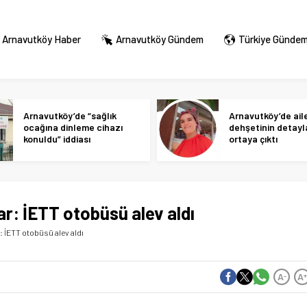
Arnavutköy Haber
Arnavutköy Gündem
Türkiye Günde
Arnavutköy’de “sağlık
Arnavutköy’de ail
ocağına dinleme cihazı
dehşetinin detayl
konuldu” iddiası
ortaya çıktı
ar: İETT otobüsü alev aldı
: İETT otobüsü alev aldı
A
A
-