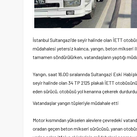
İstanbul Sultangazi’de seyir halinde olan İETT otobüs
müdahalesi yetersiz kalınca, yangın, beton mikseri il
tamamen söndürülürken, vatandaşların yaptığı müdaha
Yangın, saat 16.00 sıralarında Sultangazi Eski Habipl
seyir halinde olan 34 TP 2125 plakalı İETT otobüsü
eden sürücü, otobüsü yol kenarına çekerek durdurdu. İh
Vatandaşlar yangın tüpleriyle müdahale etti
Motor kısmından yükselen alevlere çevredeki vatand
oradan geçen beton mikseri sürücüsü, yanan otobüsü