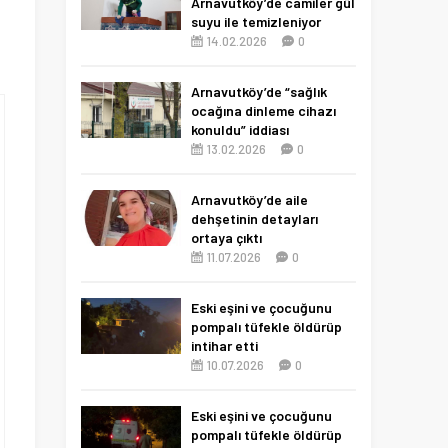
Arnavutköy’de camiler gül
suyu ile temizleniyor
14.02.2026
0
Arnavutköy’de “sağlık
ocağına dinleme cihazı
konuldu” iddiası
13.02.2026
0
Arnavutköy’de aile
dehşetinin detayları
ortaya çıktı
11.07.2026
0
Eski eşini ve çocuğunu
pompalı tüfekle öldürüp
intihar etti
10.07.2026
0
Eski eşini ve çocuğunu
pompalı tüfekle öldürüp