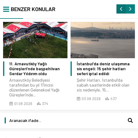
BENZER KONULAR
11. Arnavutköy Yağlı
İstanbul’da deniz ulaşımına
Güreşleri’nde başpehlivan
sis engeli: 15 şehir hatları
Serdar Yıldırım oldu
seferi iptal edildi
Arnavutköy Belediyesi
Şehir Hatları, İstanbul’da
tarafından bu yıl 11’incisi
sabah saatlerinde etkili olan
düzenlenen Geleneksel Yağlı
sis nedeniyle, 15...
Güreşleri’nde...
03.08.2026
437
01.08.2026
374