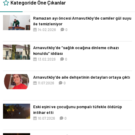
Kategoride Öne Çıkanlar
Ramazan ayı öncesi Arnavutköy’de camiler gül suyu
ile temizleniyor
14.02.2026
0
Arnavutköy’de “sağlık ocağına dinleme cihazı
konuldu” iddiası
13.02.2026
0
Arnavutköy’de aile dehşetinin detayları ortaya çıktı
11.07.2026
0
Eski eşini ve çocuğunu pompalı tüfekle öldürüp
intihar etti
10.07.2026
0