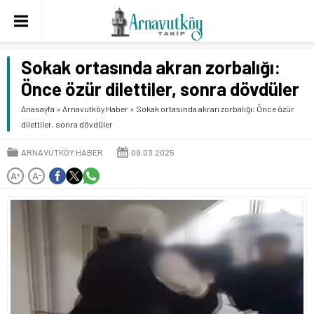
Sokak ortasında akran zorbalığı:
Önce özür dilettiler, sonra dövdüler
Anasayfa
»
Arnavutköy Haber
»
Sokak ortasında akran zorbalığı: Önce özür
dilettiler, sonra dövdüler
ARNAVUTKÖY HABER
09.03.2025
A
A
+
-