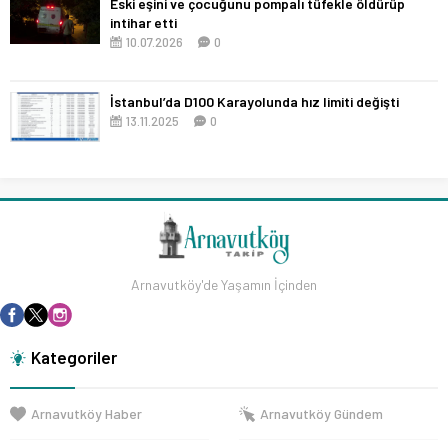
Eski eşini ve çocuğunu pompalı tüfekle öldürüp
intihar etti
10.07.2026
0
İstanbul’da D100 Karayolunda hız limiti değişti
13.11.2025
0
Arnavutköy'de Yaşamın İçinden
Kategoriler
Arnavutköy Haber
Arnavutköy Gündem