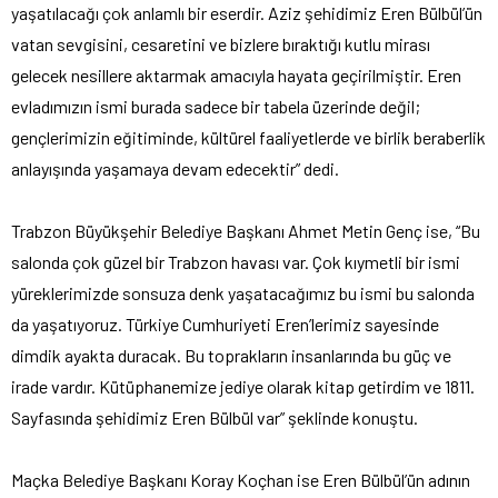
yaşatılacağı çok anlamlı bir eserdir. Aziz şehidimiz Eren Bülbül’ün
vatan sevgisini, cesaretini ve bizlere bıraktığı kutlu mirası
gelecek nesillere aktarmak amacıyla hayata geçirilmiştir. Eren
evladımızın ismi burada sadece bir tabela üzerinde değil;
gençlerimizin eğitiminde, kültürel faaliyetlerde ve birlik beraberlik
anlayışında yaşamaya devam edecektir” dedi.
Trabzon Büyükşehir Belediye Başkanı Ahmet Metin Genç ise, “Bu
salonda çok güzel bir Trabzon havası var. Çok kıymetli bir ismi
yüreklerimizde sonsuza denk yaşatacağımız bu ismi bu salonda
da yaşatıyoruz. Türkiye Cumhuriyeti Eren’lerimiz sayesinde
dimdik ayakta duracak. Bu toprakların insanlarında bu güç ve
irade vardır. Kütüphanemize jediye olarak kitap getirdim ve 1811.
Sayfasında şehidimiz Eren Bülbül var” şeklinde konuştu.
Maçka Belediye Başkanı Koray Koçhan ise Eren Bülbül’ün adının