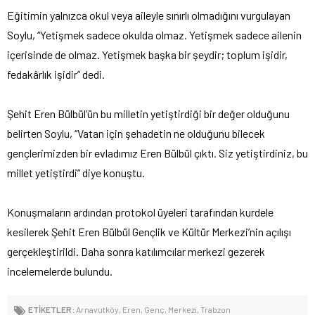
Eğitimin yalnızca okul veya aileyle sınırlı olmadığını vurgulayan
Soylu, “Yetişmek sadece okulda olmaz. Yetişmek sadece ailenin
içerisinde de olmaz. Yetişmek başka bir şeydir; toplum işidir,
fedakârlık işidir” dedi.
Şehit Eren Bülbül’ün bu milletin yetiştirdiği bir değer olduğunu
belirten Soylu, “Vatan için şehadetin ne olduğunu bilecek
gençlerimizden bir evladımız Eren Bülbül çıktı. Siz yetiştirdiniz, bu
millet yetiştirdi” diye konuştu.
Konuşmaların ardından protokol üyeleri tarafından kurdele
kesilerek Şehit Eren Bülbül Gençlik ve Kültür Merkezi’nin açılışı
gerçekleştirildi. Daha sonra katılımcılar merkezi gezerek
incelemelerde bulundu.
ETİKETLER:
Arnavutköy
,
Eren
,
Genç
,
Merkezi
,
Trabzon