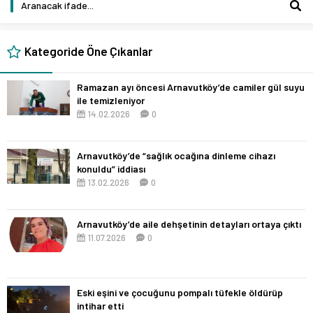
Kategoride Öne Çıkanlar
Ramazan ayı öncesi Arnavutköy’de camiler gül suyu
ile temizleniyor
14.02.2026
0
Arnavutköy’de “sağlık ocağına dinleme cihazı
konuldu” iddiası
13.02.2026
0
Arnavutköy’de aile dehşetinin detayları ortaya çıktı
11.07.2026
0
Eski eşini ve çocuğunu pompalı tüfekle öldürüp
intihar etti