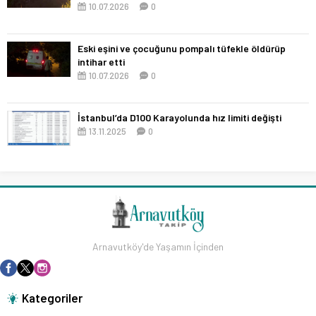
10.07.2026
0
Eski eşini ve çocuğunu pompalı tüfekle öldürüp
intihar etti
10.07.2026
0
İstanbul’da D100 Karayolunda hız limiti değişti
13.11.2025
0
Arnavutköy'de Yaşamın İçinden
Kategoriler