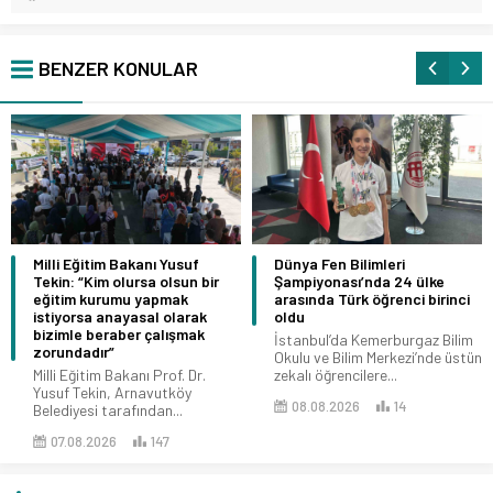
BENZER KONULAR
Milli Eğitim Bakanı Yusuf
Dünya Fen Bilimleri
Tekin: “Kim olursa olsun bir
Şampiyonası’nda 24 ülke
eğitim kurumu yapmak
arasında Türk öğrenci birinci
istiyorsa anayasal olarak
oldu
bizimle beraber çalışmak
İstanbul’da Kemerburgaz Bilim
zorundadır”
Okulu ve Bilim Merkezi’nde üstün
Milli Eğitim Bakanı Prof. Dr.
zekalı öğrencilere...
Yusuf Tekin, Arnavutköy
08.08.2026
14
Belediyesi tarafından...
07.08.2026
147