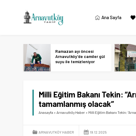
Ana Sayfa
Ramazan ayı öncesi
Arnavutköy’de camiler gül
suyu ile temizleniyor
Milli Eğitim Bakanı Tekin: “Ar
tamamlanmış olacak”
Anasayfa
»
Arnavutköy Haber
»
Milli Eğitim Bakanı Tekin: “Ar
ARNAVUTKÖY HABER
19.12.2025