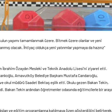
okulun yapımı tamamlanmak üzere. Bitmek üzere olanlar ve yeni
amlanmış olacak. İhtiyaç oldukça yeni yatırımlar yapmaya da hazırız”
 İbrahim Özaydın Mesleki ve Teknik Anadolu Lisesi’ni ziyaret etti.
nlıoğlu, Arnavutköy Belediye Başkanı Mustafa Candaroğlu,
ve okul müdürü Saadet Bektaş eşlik etti. Okulu gezen Bakan Tekin,
eledi. Bakan Tekin ardından öğretmenler odasında eğitimcilerle bir aray
ışları ve eğitim programlarına katılmaya özen gösterdiğini belirterek