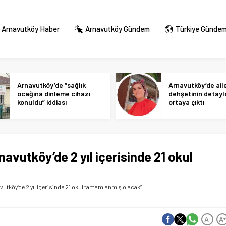
Arnavutköy Haber
Arnavutköy Gündem
Türkiye Günde
Arnavutköy’de “sağlık
Arnavutköy’de ail
ocağına dinleme cihazı
dehşetinin detayl
konuldu” iddiası
ortaya çıktı
navutköy’de 2 yıl içerisinde 21 okul
navutköy’de 2 yıl içerisinde 21 okul tamamlanmış olacak”
A
A
-