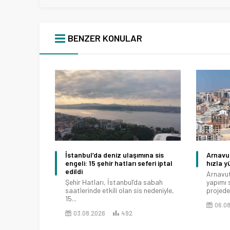
BENZER KONULAR
İstanbul’da deniz ulaşımına sis
Arnavut
engeli: 15 şehir hatları seferi iptal
hızla y
edildi
Arnavut
Şehir Hatları, İstanbul’da sabah
yapımı 
saatlerinde etkili olan sis nedeniyle,
projede.
15...
06.0
03.08.2026
492