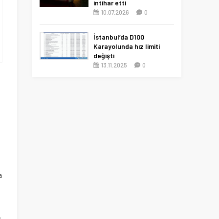
intihar etti
10.07.2026
0
İstanbul’da D100
Karayolunda hız limiti
değişti
13.11.2025
0
a
,