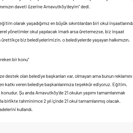
mızın daveti üzerine Arnavutköy’deyim” dedi.
eğitim olarak yaşadığımız en büyük sıkıntılardan biri okul inşaatlarınd
Yerel yönetimler okul yapılacak imarlı arsa üretemezse, biz inşaat
ürettikçe biz belediyelerimizin, o belediyelerde yaşayan halkımızın,
ereken bir konu”
ize destek olan belediye başkanları var, olmayan ama bunun reklamını
ten katkı veren belediye başkanlarımıza teşekkür ediyoruz. Eğitim,
bir konudur. Şu anda Arnavutköy’de 21 okulun yapımı tamamlanmak
rla birlikte tahminimce 2 yıl içinde 21 okul tamamlanmış olacak.
delerini kullandı.