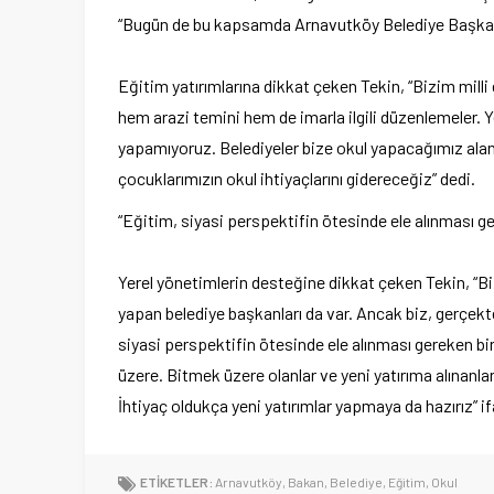
“Bugün de bu kapsamda Arnavutköy Belediye Başkanı
Eğitim yatırımlarına dikkat çeken Tekin, “Bizim milli 
hem arazi temini hem de imarla ilgili düzenlemeler. 
yapamıyoruz. Belediyeler bize okul yapacağımız alan 
çocuklarımızın okul ihtiyaçlarını gidereceğiz” dedi.
“Eğitim, siyasi perspektifin ötesinde ele alınması g
Yerel yönetimlerin desteğine dikkat çeken Tekin, “B
yapan belediye başkanları da var. Ancak biz, gerçek
siyasi perspektifin ötesinde ele alınması gereken 
üzere. Bitmek üzere olanlar ve yeni yatırıma alınanla
İhtiyaç oldukça yeni yatırımlar yapmaya da hazırız” ifa
ETİKETLER:
Arnavutköy
,
Bakan
,
Belediye
,
Eğitim
,
Okul