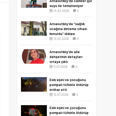
Arnavutköy’de camiler gül
suyu ile temizleniyor
14.02.2026
0
Arnavutköy’de “sağlık
ocağına dinleme cihazı
konuldu” iddiası
13.02.2026
0
Arnavutköy’de aile
dehşetinin detayları
ortaya çıktı
11.07.2026
0
Eski eşini ve çocuğunu
pompalı tüfekle öldürüp
intihar etti
10.07.2026
0
Eski eşini ve çocuğunu
pompalı tüfekle öldürüp