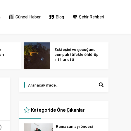
m
Güncel Haber
Blog
Şehir Rehberi
e
Eski eşini ve çocuğunu
arı
pompalı tüfekle öldürüp
intihar etti
Kategoride Öne Çıkanlar
Ramazan ayı öncesi
+