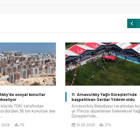
köy’de sosyal konutlar
11. Arnavutköy Yağlı Güreşleri’nde
ükseliyor
başpehlivan Serdar Yıldırım oldu
köy’de TOKİ tarafından
Arnavutköy Belediyesi tarafından bu
sürdürülen 36 bin konutluk dev
yıl 11’incisi düzenlenen Geleneksel Yağl
..
Güreşleri’nde...
8.2026
110
01.08.2026
374