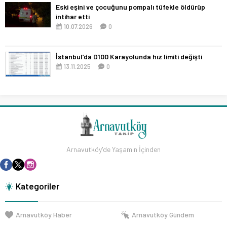
Eski eşini ve çocuğunu pompalı tüfekle öldürüp
intihar etti
10.07.2026
0
İstanbul’da D100 Karayolunda hız limiti değişti
13.11.2025
0
Arnavutköy'de Yaşamın İçinden
Kategoriler
Arnavutköy Haber
Arnavutköy Gündem