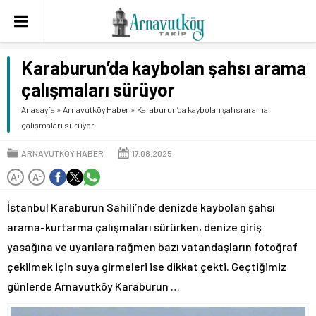
Karaburun’da kaybolan şahsı arama
çalışmaları sürüyor
Anasayfa
»
Arnavutköy Haber
»
Karaburun’da kaybolan şahsı arama
çalışmaları sürüyor
ARNAVUTKÖY HABER
17.08.2025
A
A
+
-
İstanbul Karaburun Sahili’nde denizde kaybolan şahsı
arama-kurtarma çalışmaları sürürken, denize giriş
yasağına ve uyarılara rağmen bazı vatandaşların fotoğraf
çekilmek için suya girmeleri ise dikkat çekti. Geçtiğimiz
günlerde Arnavutköy Karaburun …