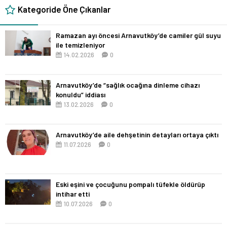
Kategoride Öne Çıkanlar
Ramazan ayı öncesi Arnavutköy’de camiler gül suyu
ile temizleniyor
14.02.2026
0
Arnavutköy’de “sağlık ocağına dinleme cihazı
konuldu” iddiası
13.02.2026
0
Arnavutköy’de aile dehşetinin detayları ortaya çıktı
11.07.2026
0
Eski eşini ve çocuğunu pompalı tüfekle öldürüp
intihar etti
10.07.2026
0