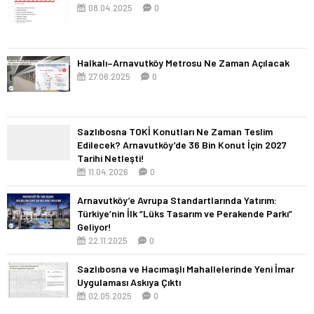
08.04.2025
0
Halkalı–Arnavutköy Metrosu Ne Zaman Açılacak
27.06.2025
0
Sazlıbosna TOKİ Konutları Ne Zaman Teslim
Edilecek? Arnavutköy’de 36 Bin Konut İçin 2027
Tarihi Netleşti!
11.04.2026
0
Arnavutköy’e Avrupa Standartlarında Yatırım:
Türkiye’nin İlk “Lüks Tasarım ve Perakende Parkı”
Geliyor!
22.11.2025
0
Sazlıbosna ve Hacımaşlı Mahallelerinde Yeni İmar
Uygulaması Askıya Çıktı
02.05.2025
0