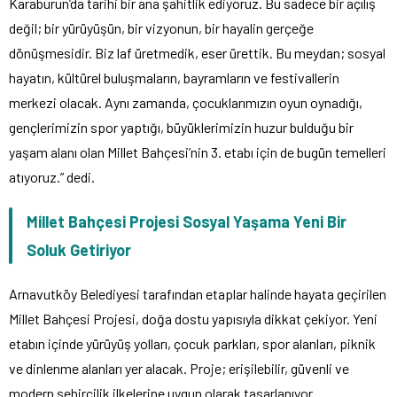
Karaburun’da tarihi bir ana şahitlik ediyoruz. Bu sadece bir açılış
değil; bir yürüyüşün, bir vizyonun, bir hayalin gerçeğe
dönüşmesidir. Biz laf üretmedik, eser ürettik. Bu meydan; sosyal
hayatın, kültürel buluşmaların, bayramların ve festivallerin
merkezi olacak. Aynı zamanda, çocuklarımızın oyun oynadığı,
gençlerimizin spor yaptığı, büyüklerimizin huzur bulduğu bir
yaşam alanı olan Millet Bahçesi’nin 3. etabı için de bugün temelleri
atıyoruz.” dedi.
Millet Bahçesi Projesi Sosyal Yaşama Yeni Bir
Soluk Getiriyor
Arnavutköy Belediyesi tarafından etaplar halinde hayata geçirilen
Millet Bahçesi Projesi, doğa dostu yapısıyla dikkat çekiyor. Yeni
etabın içinde yürüyüş yolları, çocuk parkları, spor alanları, piknik
ve dinlenme alanları yer alacak. Proje; erişilebilir, güvenli ve
modern şehircilik ilkelerine uygun olarak tasarlanıyor.