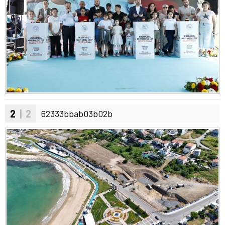
2
| 2
62333bbab03b02b