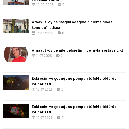
14.02.2026
0
Arnavutköy’de “sağlık ocağına dinleme cihazı
konuldu” iddiası
13.02.2026
0
Arnavutköy’de aile dehşetinin detayları ortaya çıktı
11.07.2026
0
Eski eşini ve çocuğunu pompalı tüfekle öldürüp
intihar etti
10.07.2026
0
Eski eşini ve çocuğunu pompalı tüfekle öldürüp
intihar etti
10.07.2026
0