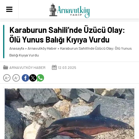
Karaburun Sahili’nde Üzücü Olay:
Ölü Yunus Balığı Kıyıya Vurdu
Anasayfa
»
Arnavutköy Haber
»
Karaburun Sahili’nde Üzücü Olay: Ölü Yunus
Balığı Kıyıya Vurdu
ARNAVUTKÖY HABER
12.03.2025
A
A
+
-