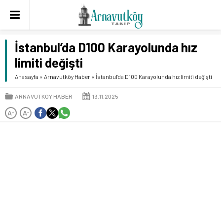
İstanbul’da D100 Karayolunda hız
limiti değişti
Anasayfa
»
Arnavutköy Haber
»
İstanbul’da D100 Karayolunda hız limiti değişti
ARNAVUTKÖY HABER
13.11.2025
A
A
+
-