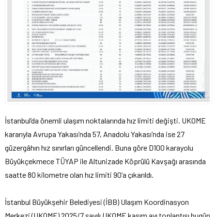
İstanbul’da önemli ulaşım noktalarında hız limiti değişti. UKOME
kararıyla Avrupa Yakası’nda 57, Anadolu Yakası’nda ise 27
güzergâhın hız sınırları güncellendi. Buna göre D100 karayolu
Büyükçekmece TÜYAP ile Altunizade Köprülü Kavşağı arasında
saatte 80 kilometre olan hız limiti 90’a çıkarıldı.
İstanbul Büyükşehir Belediyesi (İBB) Ulaşım Koordinasyon
Merkezi (UKOME) 2025/7 sayılı UKOME kasım ayı toplantısı bugün