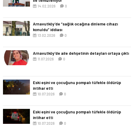
ile temizleniyor
14.02.2026
0
Arnavutköy’de “sağlık ocağına dinleme cihazı
konuldu” iddiası
13.02.2026
0
Arnavutköy’de aile dehşetinin detayları ortaya çıktı
11.07.2026
0
Eski eşini ve çocuğunu pompalı tüfekle öldürüp
intihar etti
10.07.2026
0
Eski eşini ve çocuğunu pompalı tüfekle öldürüp
intihar etti
10.07.2026
0