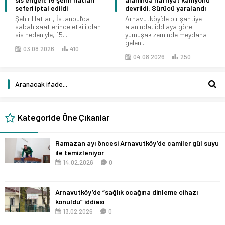
seferi iptal edildi
devrildi: Sürücü yaralandı
Şehir Hatları, İstanbul’da
Arnavutköy’de bir şantiye
sabah saatlerinde etkili olan
alanında, iddiaya göre
sis nedeniyle, 15...
yumuşak zeminde meydana
gelen...
03.08.2026
410
04.08.2026
250
Kategoride Öne Çıkanlar
Ramazan ayı öncesi Arnavutköy’de camiler gül suyu
ile temizleniyor
14.02.2026
0
Arnavutköy’de “sağlık ocağına dinleme cihazı
konuldu” iddiası
13.02.2026
0