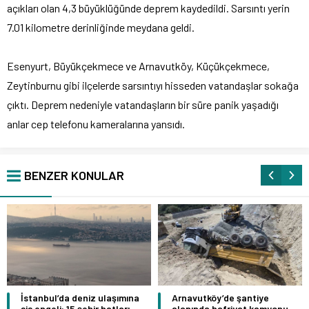
açıkları olan 4,3 büyüklüğünde deprem kaydedildi. Sarsıntı yerin
7.01 kilometre derinliğinde meydana geldi.
Esenyurt, Büyükçekmece ve Arnavutköy, Küçükçekmece,
Zeytinburnu gibi ilçelerde sarsıntıyı hisseden vatandaşlar sokağa
çıktı. Deprem nedeniyle vatandaşların bir süre panik yaşadığı
anlar cep telefonu kameralarına yansıdı.
BENZER KONULAR
İstanbul’da deniz ulaşımına
Arnavutköy’de şantiye
sis engeli: 15 şehir hatları
alanında hafriyat kamyonu