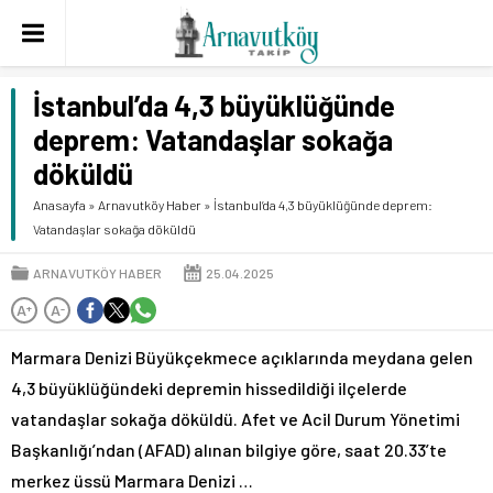
İstanbul’da 4,3 büyüklüğünde
deprem: Vatandaşlar sokağa
döküldü
Anasayfa
»
Arnavutköy Haber
»
İstanbul’da 4,3 büyüklüğünde deprem:
Vatandaşlar sokağa döküldü
ARNAVUTKÖY HABER
25.04.2025
A
A
+
-
Marmara Denizi Büyükçekmece açıklarında meydana gelen
4,3 büyüklüğündeki depremin hissedildiği ilçelerde
vatandaşlar sokağa döküldü. Afet ve Acil Durum Yönetimi
Başkanlığı’ndan (AFAD) alınan bilgiye göre, saat 20.33’te
merkez üssü Marmara Denizi …