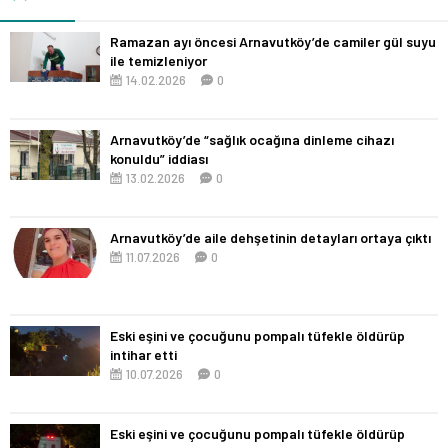
Ramazan ayı öncesi Arnavutköy’de camiler gül suyu
ile temizleniyor
14.02.2026
0
Arnavutköy’de “sağlık ocağına dinleme cihazı
konuldu” iddiası
13.02.2026
0
Arnavutköy’de aile dehşetinin detayları ortaya çıktı
11.07.2026
0
Eski eşini ve çocuğunu pompalı tüfekle öldürüp
intihar etti
10.07.2026
0
Eski eşini ve çocuğunu pompalı tüfekle öldürüp