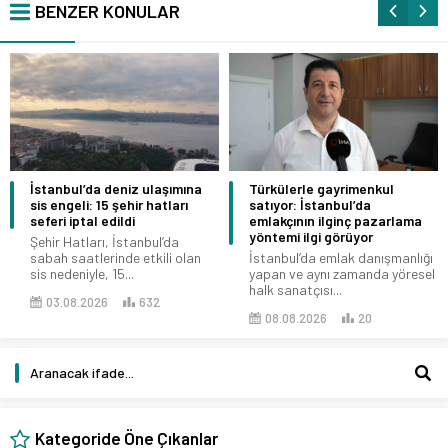
BENZER KONULAR
İstanbul’da deniz ulaşımına
Türkülerle gayrimenkul
sis engeli: 15 şehir hatları
satıyor: İstanbul’da
seferi iptal edildi
emlakçının ilginç pazarlama
yöntemi ilgi görüyor
Şehir Hatları, İstanbul’da
sabah saatlerinde etkili olan
İstanbul’da emlak danışmanlığı
sis nedeniyle, 15...
yapan ve aynı zamanda yöresel
halk sanatçısı...
03.08.2026
632
08.08.2026
20
Kategoride Öne Çıkanlar