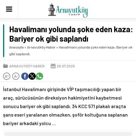
Havalimanı yolunda şoke eden kaza:
Bariyer ok gibi saplandı
Anasayfa
»
Arnavutköy Haber
»
Havalimanı yolunda şoke eden kaza: Bariyer ok
gibi saplandı
ARNAVUTKÖY HABER
28.07.2025
A
A
+
-
İstanbul Havalimanı girişinde VİP taşımacılığı yapan bir
araç, sürücüsünün direksiyon hakimiyetini kaybetmesi
sonucu bariyer ok gibi saplandı. 34 KCC 571 plakalı araçta
şans eseri yaralanan olmazken, şoför koltuğuna saplanan
bariyer arkadaki yolcu …