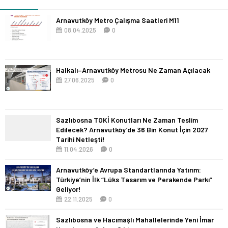
Arnavutköy Metro Çalışma Saatleri M11
08.04.2025
0
Halkalı–Arnavutköy Metrosu Ne Zaman Açılacak
27.06.2025
0
Sazlıbosna TOKİ Konutları Ne Zaman Teslim
Edilecek? Arnavutköy’de 36 Bin Konut İçin 2027
Tarihi Netleşti!
11.04.2026
0
Arnavutköy’e Avrupa Standartlarında Yatırım:
Türkiye’nin İlk “Lüks Tasarım ve Perakende Parkı”
Geliyor!
22.11.2025
0
Sazlıbosna ve Hacımaşlı Mahallelerinde Yeni İmar