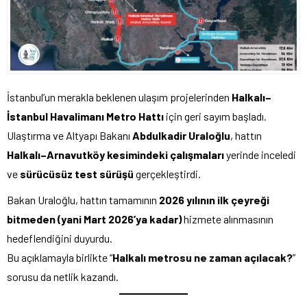
İstanbul’un merakla beklenen ulaşım projelerinden
Halkalı–
İstanbul Havalimanı Metro Hattı
için geri sayım başladı.
Ulaştırma ve Altyapı Bakanı
Abdulkadir Uraloğlu
, hattın
Halkalı–Arnavutköy kesimindeki çalışmaları
yerinde inceledi
ve
sürücüsüz test sürüşü
gerçekleştirdi.
Bakan Uraloğlu, hattın tamamının
2026 yılının ilk çeyreği
bitmeden (yani Mart 2026’ya kadar)
hizmete alınmasının
hedeflendiğini duyurdu.
Bu açıklamayla birlikte “
Halkalı metrosu ne zaman açılacak?
”
sorusu da netlik kazandı.