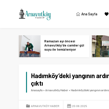
Ana Sayfa
Ramazan ayı öncesi
Arnavutköy’de camiler gül
suyu ile temizleniyor
Hadımköy’deki yangının ardı
çıktı
Anasayfa
»
Arnavutköy Haber
»
Hadımköy’deki yangının ardınd
ARNAVUTKÖY HABER
20.06.2025