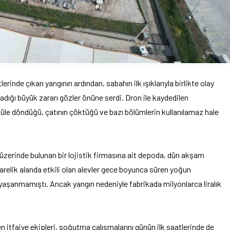
de çıkan yangının ardından, sabahın ilk ışıklarıyla birlikte olay
dığı büyük zararı gözler önüne serdi. Dron ile kaydedilen
üle döndüğü, çatının çöktüğü ve bazı bölümlerin kullanılamaz hale
erinde bulunan bir lojistik firmasına ait depoda, dün akşam
relik alanda etkili olan alevler gece boyunca süren yoğun
 yaşanmamıştı. Ancak yangın nedeniyle fabrikada milyonlarca liralık
 itfaiye ekipleri, soğutma çalışmalarını günün ilk saatlerinde de