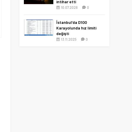
intihar etti
10.07.2026
0
İstanbul’da D100
Karayolunda hız limiti
değişti
13.11.2025
0