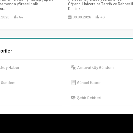
 zamanda yöresel halk
Öğrenci Üniversite Tercih ve Rehberli
ı...
Destek...
8.2026
44
08.08.2026
46
oriler
tköy Haber
Arnavutköy Gündem
e Gündem
Güncel Haber
Şehir Rehberi