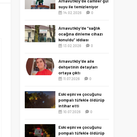
Arnavutköy’de camiler gül
suyu ile temizleniyor
14.02.2026
0
Arnavutköy’de “sağlık
ocağına dinleme cihazı
konuldu” iddiası
13.02.2026
0
Arnavutköy’de aile
dehşetinin detayları
ortaya çıktı
11.07.2026
0
Eski eşini ve çocuğunu
pompalı tüfekle öldürüp
intihar etti
10.07.2026
0
Eski eşini ve çocuğunu
pompalı tüfekle öldürüp