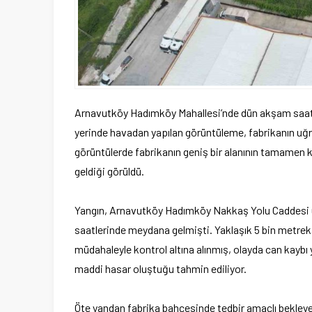
Arnavutköy Hadımköy Mahallesi’nde dün akşam saatlerin
yerinde havadan yapılan görüntüleme, fabrikanın uğra
görüntülerde fabrikanın geniş bir alanının tamamen k
geldiği görüldü.
Yangın, Arnavutköy Hadımköy Nakkaş Yolu Caddesi üz
saatlerinde meydana gelmişti. Yaklaşık 5 bin metreka
müdahaleyle kontrol altına alınmış, olayda can kaybı
maddi hasar oluştuğu tahmin ediliyor.
Öte yandan fabrika bahçesinde tedbir amaçlı bekleyen