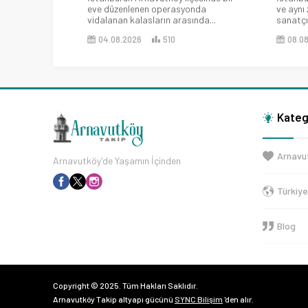
eve düzenlenen operasyonda
ve aynı
vidalanan kalasların arasında...
sanatçıs
04.08.2026
510
08.0
Kateg
Arnavu
Arnavutköy'de Yaşamın İçinden
Türkiy
Blog
Copyright © 2025. Tüm Hakları Saklıdır.
Arnavutköy Takip altyapı gücünü
SYNC Bilişim
'den alır.