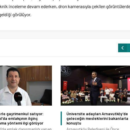
 teknik inceleme devam ederken, dron kamerasıyla çekilen görüntülerd
geldiği görülüyor.
rle gayrimenkul satıyor:
Üniversite adayları Arnavutköy’de
l’da emlakçının ilginç
geleceğin mesleklerini bakanlarla
ma yöntemi ilgi görüyor
konuştu
l’da emlak danışmanlığı yapan
Arnavutköy Belediyesi ile Önce