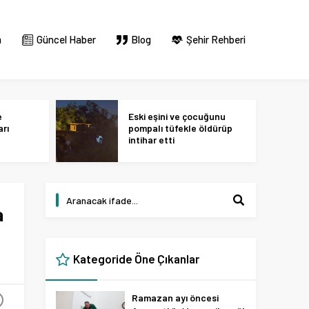
m
Güncel Haber
Blog
Şehir Rehberi
e
Eski eşini ve çocuğunu
arı
pompalı tüfekle öldürüp
intihar etti
a
Kategoride Öne Çıkanlar
Ramazan ayı öncesi
+