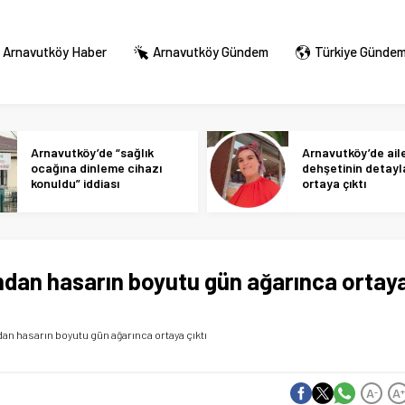
Arnavutköy Haber
Arnavutköy Gündem
Türkiye Günde
Arnavutköy’de “sağlık
Arnavutköy’de ail
ocağına dinleme cihazı
dehşetinin detayl
konuldu” iddiası
ortaya çıktı
ndan hasarın boyutu gün ağarınca ortay
an hasarın boyutu gün ağarınca ortaya çıktı
A
A
-