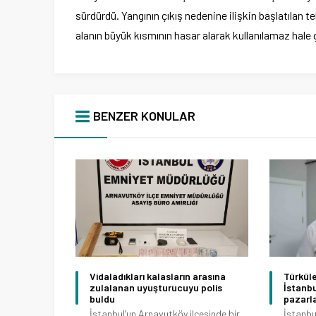
sürdürdü. Yangının çıkış nedenine ilişkin başlatılan
alanın büyük kısmının hasar alarak kullanılamaz hale 
BENZER KONULAR
Vidaladıkları kalasların arasına
Türküle
zulalanan uyuşturucuyu polis
İstanbu
buldu
pazarla
İstanbul’un Arnavutköy ilçesinde bir
İstanbu