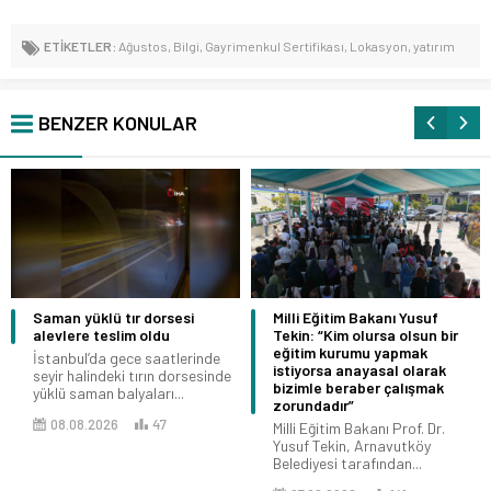
ETİKETLER:
Ağustos
,
Bilgi
,
Gayrimenkul Sertifikası
,
Lokasyon
,
yatırım
BENZER KONULAR
Saman yüklü tır dorsesi
Milli Eğitim Bakanı Yusuf
alevlere teslim oldu
Tekin: “Kim olursa olsun bir
eğitim kurumu yapmak
İstanbul’da gece saatlerinde
istiyorsa anayasal olarak
seyir halindeki tırın dorsesinde
bizimle beraber çalışmak
yüklü saman balyaları...
zorundadır”
08.08.2026
47
Milli Eğitim Bakanı Prof. Dr.
Yusuf Tekin, Arnavutköy
Belediyesi tarafından...