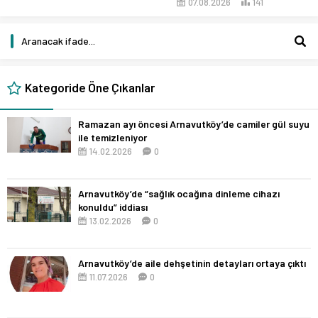
07.08.2026
141
Kategoride Öne Çıkanlar
Ramazan ayı öncesi Arnavutköy’de camiler gül suyu
ile temizleniyor
14.02.2026
0
Arnavutköy’de “sağlık ocağına dinleme cihazı
konuldu” iddiası
13.02.2026
0
Arnavutköy’de aile dehşetinin detayları ortaya çıktı
11.07.2026
0