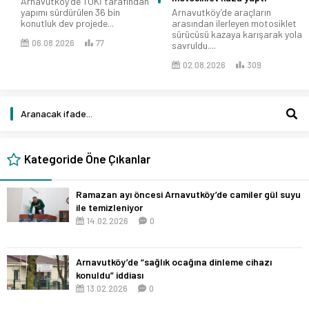
Arnavutköy’de TOKİ tarafından
yapımı sürdürülen 36 bin
Arnavutköy’de araçların
konutluk dev projede...
arasından ilerleyen motosiklet
sürücüsü kazaya karışarak yola
06.08.2026
77
savruldu....
02.08.2026
309
Kategoride Öne Çıkanlar
Ramazan ayı öncesi Arnavutköy’de camiler gül suyu
ile temizleniyor
14.02.2026
0
Arnavutköy’de “sağlık ocağına dinleme cihazı
konuldu” iddiası
13.02.2026
0