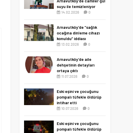
Arnavutköy’de camiler gül
suyu ile temizleniyor
a
14.02.2026
0
Arnavutköy’de “sağlık
ocağına dinleme cihazı
konuldu” iddiası
13.02.2026
0
Arnavutköy’de aile
dehşetinin detayları
ortaya çıktı
11.07.2026
0
Eski eşini ve çocuğunu
pompalı tüfekle öldürüp
intihar etti
10.07.2026
0
Eski eşini ve çocuğunu
pompalı tüfekle öldürüp