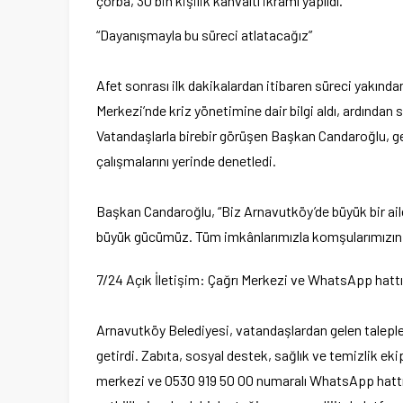
çorba, 30 bin kişilik kahvaltı ikramı yapıldı.
“Dayanışmayla bu süreci atlatacağız”
Afet sonrası ilk dakikalardan itibaren süreci yakı
Merkezi’nde kriz yönetimine dair bilgi aldı, ardından s
Vatandaşlarla birebir görüşen Başkan Candaroğlu, geç
çalışmalarını yerinde denetledi.
Başkan Candaroğlu, “Biz Arnavutköy’de büyük bir ail
büyük gücümüz. Tüm imkânlarımızla komşularımızın ya
7/24 Açık İletişim: Çağrı Merkezi ve WhatsApp hatt
Arnavutköy Belediyesi, vatandaşlardan gelen talepleri
getirdi. Zabıta, sosyal destek, sağlık ve temizlik ek
merkezi ve 0530 919 50 00 numaralı WhatsApp hattı üz