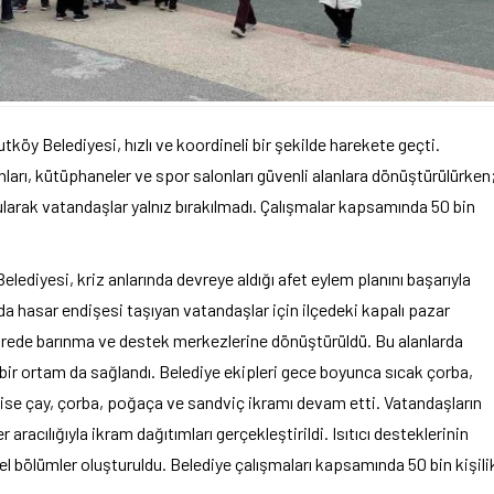
öy Belediyesi, hızlı ve koordineli bir şekilde harekete geçti.
ları, kütüphaneler ve spor salonları güvenli alanlara dönüştürülürken
larak vatandaşlar yalnız bırakılmadı. Çalışmalar kapsamında 50 bin
ediyesi, kriz anlarında devreye aldığı afet eylem planını başarıyla
a hasar endişesi taşıyan vatandaşlar için ilçedeki kapalı pazar
 sürede barınma ve destek merkezlerine dönüştürüldü. Bu alanlarda
 bir ortam da sağlandı. Belediye ekipleri gece boyunca sıcak çorba,
 ise çay, çorba, poğaça ve sandviç ikramı devam etti. Vatandaşların
acılığıyla ikram dağıtımları gerçekleştirildi. Isıtıcı desteklerinin
özel bölümler oluşturuldu. Belediye çalışmaları kapsamında 50 bin kişili