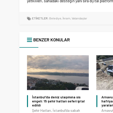
yetkilileri, sahadaki desteğin yanı sıra dijital platf
ETİKETLER:
Belediye
,
İkram
,
Vatandaşlar
BENZER KONULAR
İstanbul’da deniz ulaşımına sis
Arnavu
engeli: 15 şehir hatları seferi iptal
hafriya
edildi
yaralan
Şehir Hatları, İstanbul’da sabah
Arnavut