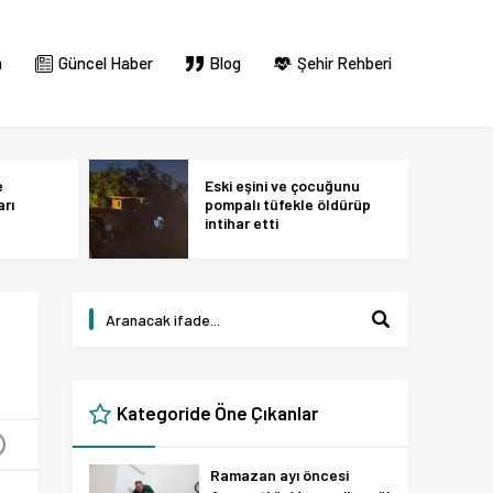
m
Güncel Haber
Blog
Şehir Rehberi
e
Eski eşini ve çocuğunu
arı
pompalı tüfekle öldürüp
intihar etti
Kategoride Öne Çıkanlar
+
Ramazan ayı öncesi