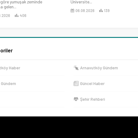
 göre yumuşak zeminde
Üniversite...
 gelen...
06.08.2026
139
8.2026
406
oriler
tköy Haber
Arnavutköy Gündem
e Gündem
Güncel Haber
Şehir Rehberi