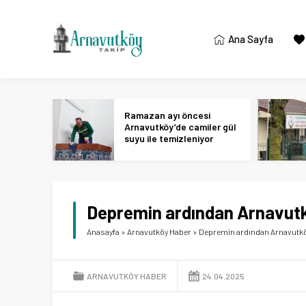
Ana Sayfa
Ramazan ayı öncesi
Arnavutköy’de camiler gül
suyu ile temizleniyor
Depremin ardından Arnavutk
Anasayfa
»
Arnavutköy Haber
»
Depremin ardından Arnavutköy
ARNAVUTKÖY HABER
24.04.2025