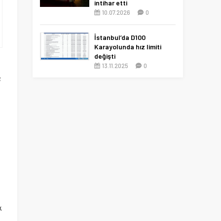
intihar etti
10.07.2026
0
İstanbul’da D100
Karayolunda hız limiti
değişti
13.11.2025
0
;
k