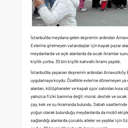
İstanbul’da meydana gelen depremin ardından Arnavutk
Evlerine giremeyen vatandaşlar için kapalı pazar alan
meydanlarda ve açık alanlarda da sıcak ikramlar sunu
kişilik çorba, 30 bin kişilik kahvaltı ikramı yapıldı.
İstanbul’da yaşanan depremin ardından Arnavutköy Bel
uygulamaya koydu. Özellikle evlerine dönemeyen ya d
alanları, kütüphaneler ve kapalı spor salonları kısa
yalnızca fiziki barınma değil; moral, destek ve sıcak
çay, kek ve su ikramında bulundu. Sabah saatlerinde
yoğun olarak bulunduğu meydanlarda da mobil ekipler ar
sağlandığı alanlarda çocuklu aileler ve yaşlılar için 