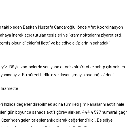
ndan takip eden Başkan Mustafa Candaroğlu, önce Afet Koordinasyon
ahaya inerek açık tutulan tesisleri ve ikram noktalarını ziyaret etti.
miş olsun dileklerini iletti ve belediye ekiplerinin sahadaki
eyiz. Böyle zamanlarda yan yana olmak, birbirimize sahip çıkmak en
nındayız. Bu süreci birlikte ve dayanışmayla aşacağız,” dedi.
ı hizmette
 hızlıca değerlendirebilmek adına tüm iletişim kanallarını aktif hale
ipleri gün boyunca sahada aktif görev alırken, 444 4 597 numaralı çağr
erinden gelen talepler anlık olarak değerlendirildi. Belediye