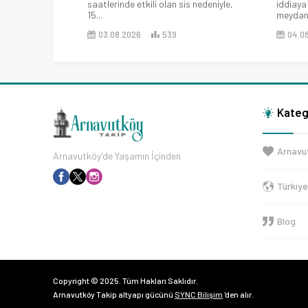
saatlerinde etkili olan sis nedeniyle,
iddiaya
15...
meydana
03.08.2026
539
04.0
Kateg
Arnavu
Arnavutköy'de Yaşamın İçinden
Türkiy
Blog
Copyright © 2025. Tüm Hakları Saklıdır.
Arnavutköy Takip altyapı gücünü
SYNC Bilişim
'den alır.