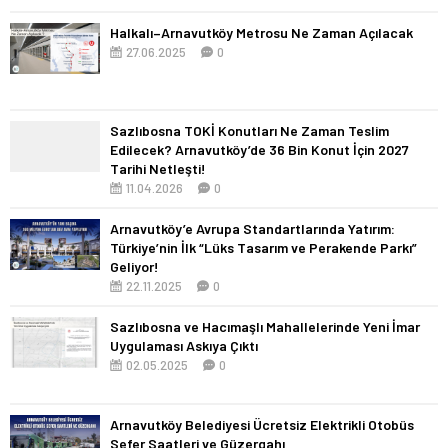
Halkalı–Arnavutköy Metrosu Ne Zaman Açılacak
27.06.2025
0
Sazlıbosna TOKİ Konutları Ne Zaman Teslim
Edilecek? Arnavutköy’de 36 Bin Konut İçin 2027
Tarihi Netleşti!
11.04.2026
0
Arnavutköy’e Avrupa Standartlarında Yatırım:
Türkiye’nin İlk “Lüks Tasarım ve Perakende Parkı”
Geliyor!
22.11.2025
0
Sazlıbosna ve Hacımaşlı Mahallelerinde Yeni İmar
Uygulaması Askıya Çıktı
02.05.2025
0
Arnavutköy Belediyesi Ücretsiz Elektrikli Otobüs
Sefer Saatleri ve Güzergahı