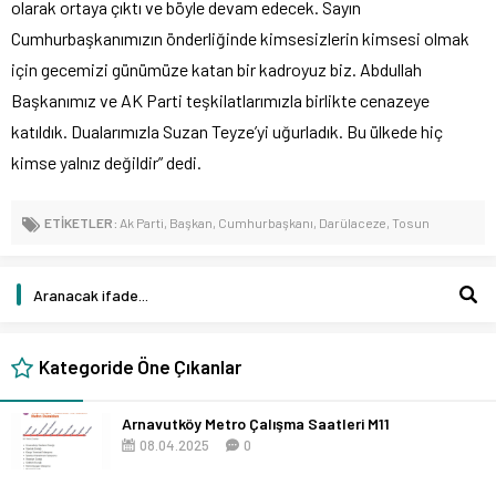
olarak ortaya çıktı ve böyle devam edecek. Sayın
Cumhurbaşkanımızın önderliğinde kimsesizlerin kimsesi olmak
için gecemizi günümüze katan bir kadroyuz biz. Abdullah
Başkanımız ve AK Parti teşkilatlarımızla birlikte cenazeye
katıldık. Dualarımızla Suzan Teyze’yi uğurladık. Bu ülkede hiç
kimse yalnız değildir” dedi.
ETİKETLER:
Ak Parti
,
Başkan
,
Cumhurbaşkanı
,
Darülaceze
,
Tosun
Kategoride Öne Çıkanlar
Arnavutköy Metro Çalışma Saatleri M11
08.04.2025
0