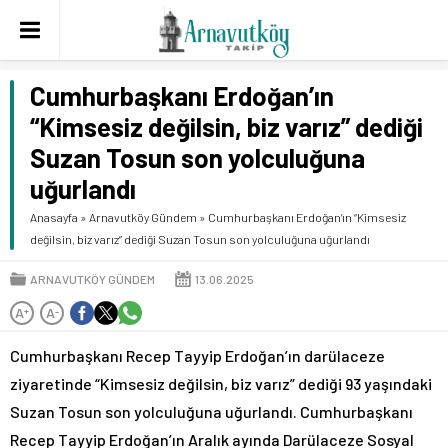
Cumhurbaşkanı Erdoğan’ın
“Kimsesiz değilsin, biz varız” dediği
Suzan Tosun son yolculuğuna
uğurlandı
Anasayfa
»
Arnavutköy Gündem
»
Cumhurbaşkanı Erdoğan’ın “Kimsesiz
değilsin, biz varız” dediği Suzan Tosun son yolculuğuna uğurlandı
ARNAVUTKÖY GÜNDEM
13.06.2025
A
A
+
-
Cumhurbaşkanı Recep Tayyip Erdoğan’ın darülaceze
ziyaretinde “Kimsesiz değilsin, biz varız” dediği 93 yaşındaki
Suzan Tosun son yolculuğuna uğurlandı. Cumhurbaşkanı
Recep Tayyip Erdoğan’ın Aralık ayında Darülaceze Sosyal