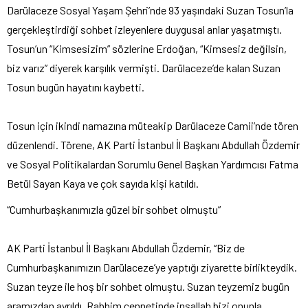
Darülaceze Sosyal Yaşam Şehri’nde 93 yaşındaki Suzan Tosun’la
gerçekleştirdiği sohbet izleyenlere duygusal anlar yaşatmıştı.
Tosun’un “Kimsesizim” sözlerine Erdoğan, “Kimsesiz değilsin,
biz varız” diyerek karşılık vermişti. Darülaceze’de kalan Suzan
Tosun bugün hayatını kaybetti.
Tosun için ikindi namazına müteakip Darülaceze Camii’nde tören
düzenlendi. Törene, AK Parti İstanbul İl Başkanı Abdullah Özdemir
ve Sosyal Politikalardan Sorumlu Genel Başkan Yardımcısı Fatma
Betül Sayan Kaya ve çok sayıda kişi katıldı.
“Cumhurbaşkanımızla güzel bir sohbet olmuştu”
AK Parti İstanbul İl Başkanı Abdullah Özdemir, “Biz de
Cumhurbaşkanımızın Darülaceze’ye yaptığı ziyarette birlikteydik.
Suzan teyze ile hoş bir sohbet olmuştu. Suzan teyzemiz bugün
aramızdan ayrıldı. Rabbim cennetinde inşallah bizi onunla