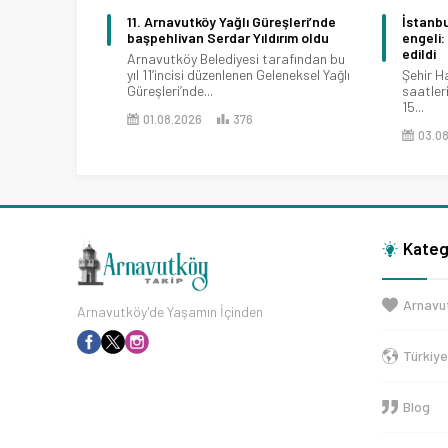
11. Arnavutköy Yağlı Güreşleri’nde
İstanbu
başpehlivan Serdar Yıldırım oldu
engeli: 
edildi
Arnavutköy Belediyesi tarafından bu
yıl 11’incisi düzenlenen Geleneksel Yağlı
Şehir H
Güreşleri’nde...
saatleri
15...
01.08.2026
376
03.0
Kateg
Arnavu
Arnavutköy'de Yaşamın İçinden
Türkiy
Blog