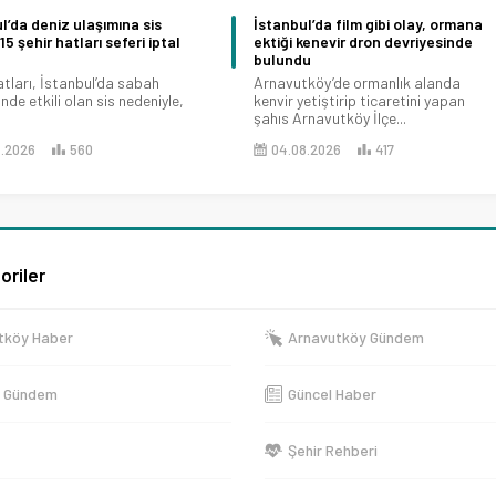
l’da deniz ulaşımına sis
İstanbul’da film gibi olay, ormana
15 şehir hatları seferi iptal
ektiği kenevir dron devriyesinde
bulundu
atları, İstanbul’da sabah
Arnavutköy’de ormanlık alanda
nde etkili olan sis nedeniyle,
kenvir yetiştirip ticaretini yapan
şahıs Arnavutköy İlçe...
8.2026
560
04.08.2026
417
oriler
tköy Haber
Arnavutköy Gündem
e Gündem
Güncel Haber
Şehir Rehberi