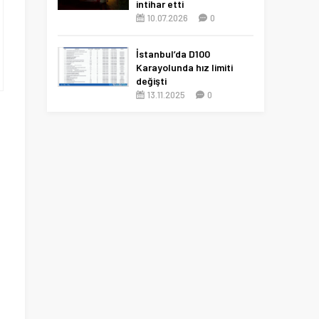
intihar etti
10.07.2026
0
İstanbul’da D100
Karayolunda hız limiti
değişti
13.11.2025
0