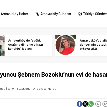
Arnavutköy Haber
Arnavutköy Gündem
Türkiye Günde
Arnavutköy’de “sağlık
Arnavutköy’de ail
ocağına dinleme cihazı
dehşetinin detayl
konuldu” iddiası
ortaya çıktı
 oyuncu Şebnem Bozoklu’nun evi de hasa
yuncu Şebnem Bozoklu’nun evi de hasar gördü
A
A
-