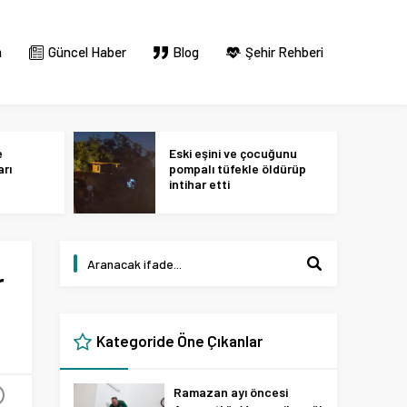
m
Güncel Haber
Blog
Şehir Rehberi
e
Eski eşini ve çocuğunu
arı
pompalı tüfekle öldürüp
intihar etti
r
Kategoride Öne Çıkanlar
Ramazan ayı öncesi
+