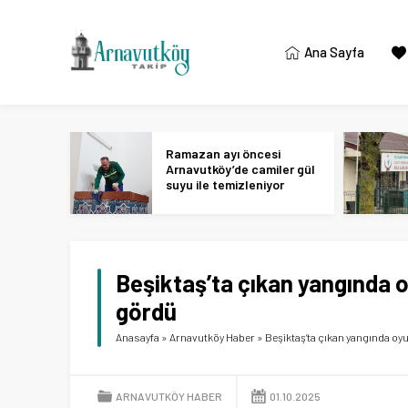
Ana Sayfa
Ramazan ayı öncesi
Arnavutköy’de camiler gül
suyu ile temizleniyor
Beşiktaş’ta çıkan yangında
gördü
Anasayfa
»
Arnavutköy Haber
»
Beşiktaş’ta çıkan yangında o
ARNAVUTKÖY HABER
01.10.2025