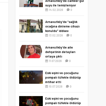
Arnavutköy’de camiler gül
suyu ile temizleniyor
14.02.2026
0
Arnavutköy’de “sağlık
ocağına dinleme cihazı
konuldu” iddiası
13.02.2026
0
Arnavutköy’de aile
dehşetinin detayları
ortaya çıktı
11.07.2026
0
Eski eşini ve çocuğunu
pompalı tüfekle öldürüp
intihar etti
10.07.2026
0
Eski eşini ve çocuğunu
pompalı tüfekle öldürüp