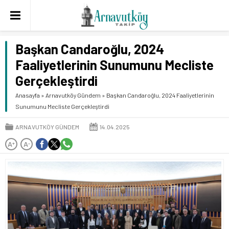
Başkan Candaroğlu, 2024
Faaliyetlerinin Sunumunu Mecliste
Gerçekleştirdi
Anasayfa
»
Arnavutköy Gündem
»
Başkan Candaroğlu, 2024 Faaliyetlerinin
Sunumunu Mecliste Gerçekleştirdi
ARNAVUTKÖY GÜNDEM
14.04.2025
A
A
+
-