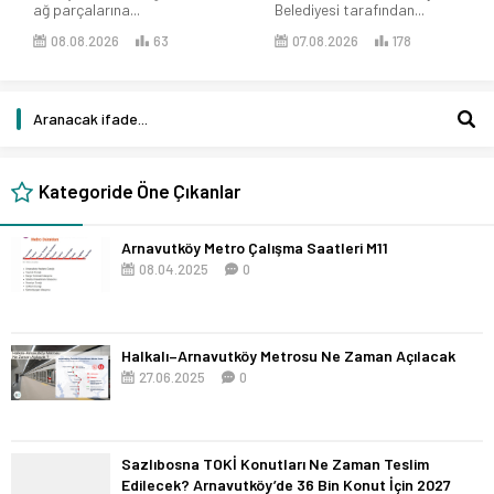
ağ parçalarına...
Belediyesi tarafından...
08.08.2026
63
07.08.2026
178
Kategoride Öne Çıkanlar
Arnavutköy Metro Çalışma Saatleri M11
08.04.2025
0
Halkalı–Arnavutköy Metrosu Ne Zaman Açılacak
27.06.2025
0
Sazlıbosna TOKİ Konutları Ne Zaman Teslim
Edilecek? Arnavutköy’de 36 Bin Konut İçin 2027