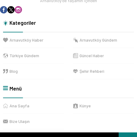
Arnavutköy'de Yaşamın İçinden
Kategoriler
Arnavutköy Haber
Arnavutköy Gündem
Türkiye Gündem
Güncel Haber
Blog
Şehir Rehberi
Menü
Ana Sayfa
Künye
Bize Ulaşın