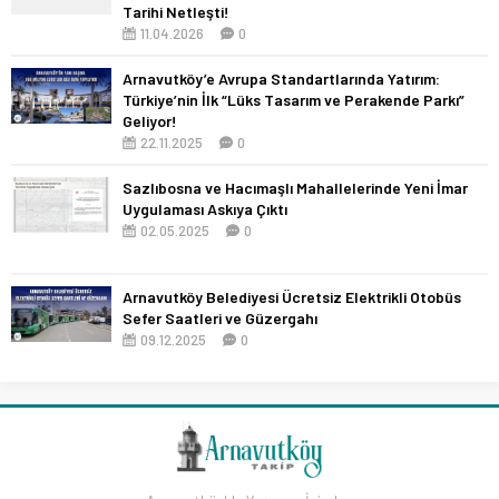
Tarihi Netleşti!
11.04.2026
0
Arnavutköy’e Avrupa Standartlarında Yatırım:
Türkiye’nin İlk “Lüks Tasarım ve Perakende Parkı”
Geliyor!
22.11.2025
0
Sazlıbosna ve Hacımaşlı Mahallelerinde Yeni İmar
Uygulaması Askıya Çıktı
02.05.2025
0
Arnavutköy Belediyesi Ücretsiz Elektrikli Otobüs
Sefer Saatleri ve Güzergahı
09.12.2025
0