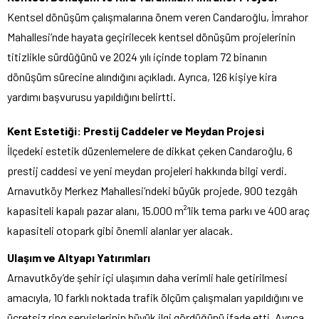
Kentsel dönüşüm çalışmalarına önem veren Candaroğlu, İmrahor
Mahallesi’nde hayata geçirilecek kentsel dönüşüm projelerinin
titizlikle sürdüğünü ve 2024 yılı içinde toplam 72 binanın
dönüşüm sürecine alındığını açıkladı. Ayrıca, 126 kişiye kira
yardımı başvurusu yapıldığını belirtti.
Kent Estetiği: Prestij Caddeler ve Meydan Projesi
İlçedeki estetik düzenlemelere de dikkat çeken Candaroğlu, 6
prestij caddesi ve yeni meydan projeleri hakkında bilgi verdi.
Arnavutköy Merkez Mahallesi’ndeki büyük projede, 900 tezgâh
kapasiteli kapalı pazar alanı, 15.000 m²’lik tema parkı ve 400 araç
kapasiteli otopark gibi önemli alanlar yer alacak.
Ulaşım ve Altyapı Yatırımları
Arnavutköy’de şehir içi ulaşımın daha verimli hale getirilmesi
amacıyla, 10 farklı noktada trafik ölçüm çalışmaları yapıldığını ve
ücretsiz ring servislerinin büyük ilgi gördüğünü ifade etti. Ayrıca,