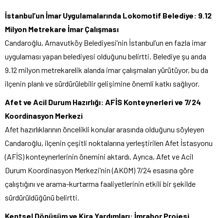
İstanbul’un İmar Uygulamalarında Lokomotif Belediye: 9.12
Milyon Metrekare İmar Çalışması
Candaroğlu, Arnavutköy Belediyesi’nin İstanbul’un en fazla imar
uygulaması yapan belediyesi olduğunu belirtti. Belediye şu anda
9.12 milyon metrekarelik alanda imar çalışmaları yürütüyor, bu da
ilçenin planlı ve sürdürülebilir gelişimine önemli katkı sağlıyor.
Afet ve Acil Durum Hazırlığı: AFİS Konteynerleri ve 7/24
Koordinasyon Merkezi
Afet hazırlıklarının öncelikli konular arasında olduğunu söyleyen
Candaroğlu, ilçenin çeşitli noktalarına yerleştirilen Afet İstasyonu
(AFİS) konteynerlerinin önemini aktardı. Ayrıca, Afet ve Acil
Durum Koordinasyon Merkezi’nin (AKOM) 7/24 esasına göre
çalıştığını ve arama-kurtarma faaliyetlerinin etkili bir şekilde
sürdürüldüğünü belirtti.
Kentsel Dönüşüm ve Kira Yardımları: İmrahor Projesi